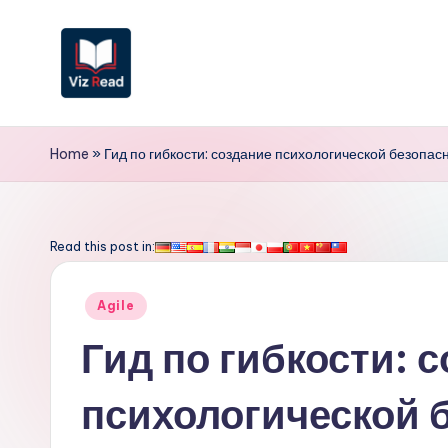
Перейти
к
содержимому
V
iz
Home
»
Гид по гибкости: создание психологической безопас
R
e
Read this post in:
a
Опубликовано
Agile
d
в
Гид по гибкости: 
R
психологической 
u