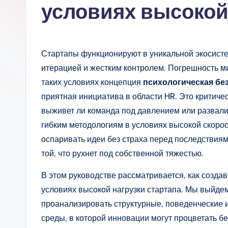
s
условиях высокой
si
a
Стартапы функционируют в уникальной экосист
n
итерацией и жестким контролем. Погрешность м
таких условиях концепция
психологическая бе
-
приятная инициатива в области HR. Это критиче
A
выживет ли команда под давлением или развалит
гибким методологиям в условиях высокой скорос
I,
оспаривать идеи без страха перед последствиям
S
той, что рухнет под собственной тяжестью.
o
В этом руководстве рассматривается, как созда
условиях высокой нагрузки стартапа. Мы выйде
ft
проанализировать структурные, поведенческие 
w
среды, в которой инновации могут процветать б