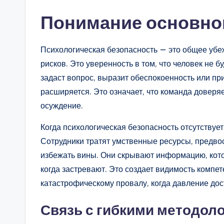
n
Понимание основно
si
Психологическая безопасность — это общее убе
g
рисков. Это уверенность в том, что человек не б
h
задаст вопрос, выразит обеспокоенность или при
расширяется. Это означает, что команда доверяет
t
осуждение.
s
Когда психологическая безопасность отсутствует
Сотрудники тратят умственные ресурсы, предво
избежать вины. Они скрывают информацию, кото
когда застревают. Это создает видимость компет
катастрофическому провалу, когда давление дост
Связь с гибкими методол