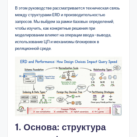
D
В этом руководстве рассматривается техническая связь
i
между структурами ERD и производительностью
g
запросов. Мы выйдем за рамки базовых определений,
чтобы изучить, как конкретные решения при
it
моделировании влияют на операции ввода-вывода,
a
использование ЦП и механизмы блокировок в
реляционной среде.
l
I
n
si
g
h
t
s
1. Основа: структура