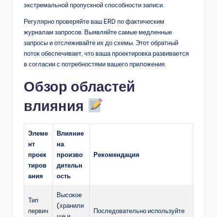
экстремальной пропускной способности записи.
Регулярно проверяйте ваш ERD по фактическим
журналам запросов. Выявляйте самые медленные
запросы и отслеживайте их до схемы. Этот обратный
поток обеспечивает, что ваша проектировка развивается
в согласии с потребностями вашего приложения.
Обзор областей
влияния
Элеме
Влияние
нт
на
проек
произво
Рекомендация
тиров
дительн
ания
ость
Высокое
Тип
(хранили
первич
Последовательно используйте
ще и