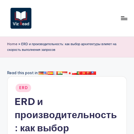
Перейти
к
содержимому
V
iz
Home
»
ERD и производительность: как выбор архитектуры влияет на
скорость выполнения запросов
R
e
a
Read this post in:
d
Опубликовано
ERD
R
в
ERD и
u
s
производительность
si
: как выбор
a