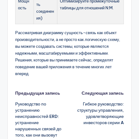
Мощн
Оптимизируйте промежуточные
ть
ость
таблицы для отношений N:M.
соединен
ия)
Рассматривая диаграмму сущность-связь как объект
производительности, а не просто как логическую схему,
вы можете создавать системы, которые являются
надежными, масштабируемыми и эффективными.
Решения, которые вы принимаете сейчас, определят
поведение вашей приложения в течение многих лет
вперед.
Навигация
Предыдущая запись
Следующая запись
Руководство по
Гибкое руководство:
записи
устранению
структуры управления,
неисправностей ERD:
удовлетворяющие
устранение
инвесторов серии A
нарушенных связей до
того, как они вызовут