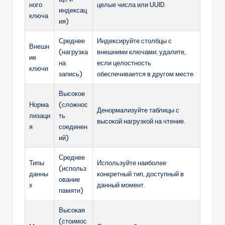
ного
целые числа или UUID.
индексац
ключа
ия)
Среднее
Индексируйте столбцы с
Внешн
(нагрузка
внешними ключами; удалите,
ие
на
если целостность
ключи
запись)
обеспечивается в другом месте.
Высокое
Норма
(сложнос
Денормализуйте таблицы с
лизаци
ть
высокой нагрузкой на чтение.
я
соединен
ий)
Среднее
Типы
Используйте наиболее
(использ
данны
конкретный тип, доступный в
ование
х
данный момент.
памяти)
Высокая
(стоимос