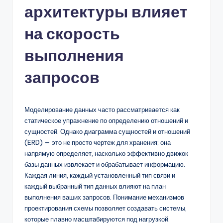
архитектуры влияет
n
-
на скорость
A
выполнения
I,
запросов
S
o
f
Моделирование данных часто рассматривается как
статическое упражнение по определению отношений и
t
сущностей. Однако диаграмма сущностей и отношений
w
(ERD) — это не просто чертеж для хранения; она
напрямую определяет, насколько эффективно движок
a
базы данных извлекает и обрабатывает информацию.
r
Каждая линия, каждый установленный тип связи и
каждый выбранный тип данных влияют на план
e
выполнения ваших запросов. Понимание механизмов
&
проектирования схемы позволяет создавать системы,
которые плавно масштабируются под нагрузкой.