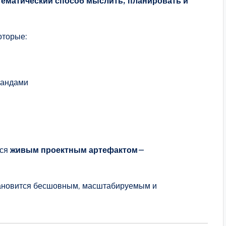
тематический способ мыслить, планировать и
оторые:
мандами
тся
живым проектным артефактом
—
становится бесшовным, масштабируемым и