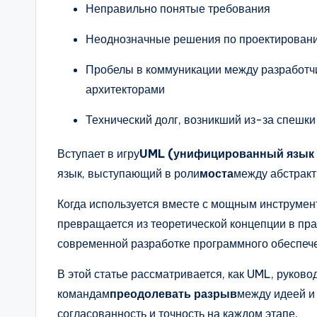
Неправильно понятые требования
a
r
Неоднозначные решения по проектирован
e
Пробелы в коммуникации между разработч
архитекторами
&
Технический долг, возникший из-за спешк
D
Вступает в игру
UML (унифицированный язык
i
язык, выступающий в роли
моста
между абстракт
g
Когда используется вместе с мощным инструмен
it
превращается из теоретической концепции в пра
современной разработке программного обеспеч
a
В этой статье рассматривается, как UML, руково
l
командам
преодолевать разрыв
между идеей и
I
согласованность и точность на каждом этапе.