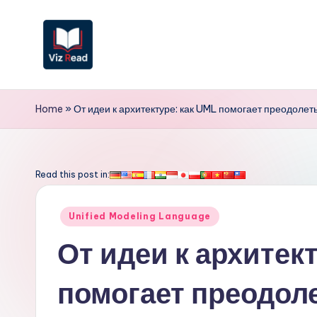
Перейти
к
содержимому
V
iz
Home
»
От идеи к архитектуре: как UML помогает преодоле
R
e
Read this post in:
a
Опубликовано
Unified Modeling Language
d
в
От идеи к архитек
R
помогает преодол
u