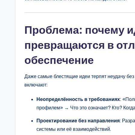
n
si
Проблема: почему и
g
превращаются в от
h
обеспечение
t
s
Даже самые блестящие идеи терпят неудачу без
включают:
Неопределённость в требованиях
: «Пол
профилем» → Что это означает? Кто? Когда
Проектирование без направления
: Разр
системы или её взаимодействий.