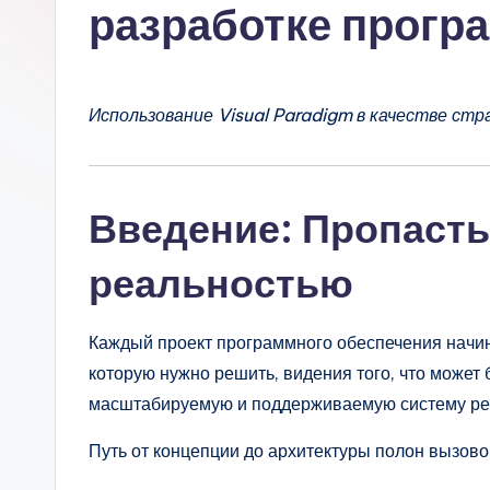
s
разработке прогр
si
a
Использование Visual Paradigm в качестве с
n
-
Введение: Пропасть
A
реальностью
I,
S
Каждый проект программного обеспечения начин
o
которую нужно решить, видения того, что может
масштабируемую и поддерживаемую систему ре
ft
Путь от концепции до архитектуры полон вызово
w