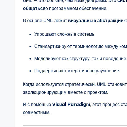
UML — это больше, чем язык диаграмм. Это
сис
общаться
о программном обеспечении.
В основе UML лежит
визуальные абстракции
к
Упрощают сложные системы
Стандартизируют терминологию между ко
Моделируют как структуру, так и поведение
Поддерживают итеративное улучшение
Когда используется стратегически, UML станови
эволюционирующим вместе с проектом.
И с помощью
Visual Paradigm
, этот процесс 
совместным.