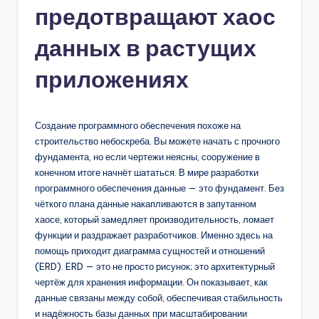
предотвращают хаос
n
-
данных в растущих
A
приложениях
I,
S
Создание программного обеспечения похоже на
o
строительство небоскреба. Вы можете начать с прочного
f
фундамента, но если чертежи неясны, сооружение в
конечном итоге начнёт шататься. В мире разработки
t
программного обеспечения данные — это фундамент. Без
w
чёткого плана данные накапливаются в запутанном
хаосе, который замедляет производительность, ломает
a
функции и раздражает разработчиков. Именно здесь на
r
помощь приходит диаграмма сущностей и отношений
(ERD). ERD — это не просто рисунок; это архитектурный
e
чертёж для хранения информации. Он показывает, как
&
данные связаны между собой, обеспечивая стабильность
и надёжность базы данных при масштабировании