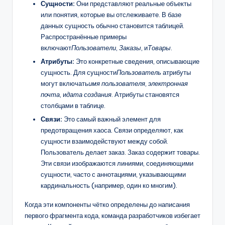
Сущности:
Они представляют реальные объекты
или понятия, которые вы отслеживаете. В базе
данных сущность обычно становится таблицей.
Распространённые примеры
включают
Пользователи
,
Заказы
, и
Товары
.
Атрибуты:
Это конкретные сведения, описывающие
сущность. Для сущности
Пользователь
атрибуты
могут включать
имя пользователя
,
электронная
почта
, и
дата создания
. Атрибуты становятся
столбцами в таблице.
Связи:
Это самый важный элемент для
предотвращения хаоса. Связи определяют, как
сущности взаимодействуют между собой.
Пользователь делает заказ. Заказ содержит товары.
Эти связи изображаются линиями, соединяющими
сущности, часто с аннотациями, указывающими
кардинальность (например, один ко многим).
Когда эти компоненты чётко определены до написания
первого фрагмента кода, команда разработчиков избегает