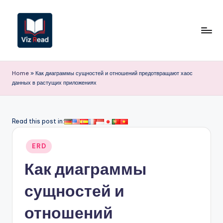
Перейти
к
содержимому
V
iz
Home
»
Как диаграммы сущностей и отношений предотвращают хаос
данных в растущих приложениях
R
e
a
Read this post in:
d
Опубликовано
ERD
R
в
Как диаграммы
u
s
сущностей и
si
отношений
a