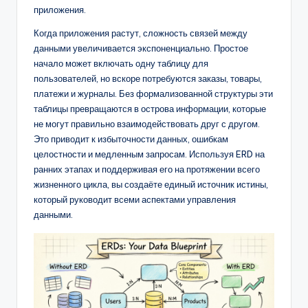
D
приложения.
i
Когда приложения растут, сложность связей между
g
данными увеличивается экспоненциально. Простое
начало может включать одну таблицу для
it
пользователей, но вскоре потребуются заказы, товары,
a
платежи и журналы. Без формализованной структуры эти
таблицы превращаются в острова информации, которые
l
не могут правильно взаимодействовать друг с другом.
I
Это приводит к избыточности данных, ошибкам
целостности и медленным запросам. Используя ERD на
n
ранних этапах и поддерживая его на протяжении всего
si
жизненного цикла, вы создаёте единый источник истины,
который руководит всеми аспектами управления
g
данными.
h
t
s