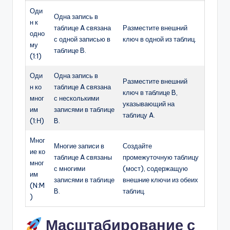
Оди
Одна запись в
н к
таблице A связана
Разместите внешний
одно
с одной записью в
ключ в одной из таблиц.
му
таблице B.
(1:1)
Оди
Одна запись в
Разместите внешний
н ко
таблице A связана
ключ в таблице B,
мног
с несколькими
указывающий на
им
записями в таблице
таблицу A.
(1:Н)
B.
Мног
Многие записи в
Создайте
ие ко
таблице A связаны
промежуточную таблицу
мног
с многими
(мост), содержащую
им
записями в таблице
внешние ключи из обеих
(N:M
B.
таблиц.
)
Масштабирование с