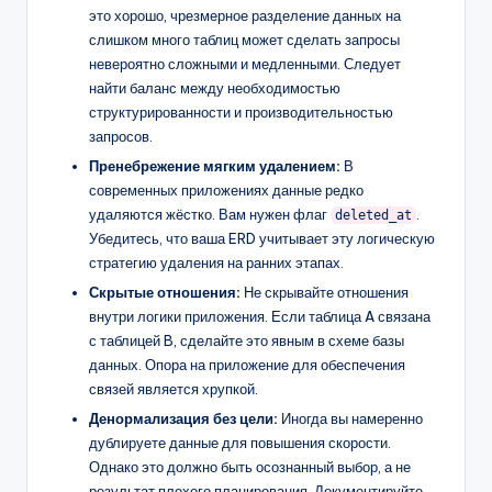
это хорошо, чрезмерное разделение данных на
слишком много таблиц может сделать запросы
невероятно сложными и медленными. Следует
найти баланс между необходимостью
структурированности и производительностью
запросов.
Пренебрежение мягким удалением:
В
современных приложениях данные редко
удаляются жёстко. Вам нужен флаг
.
deleted_at
Убедитесь, что ваша ERD учитывает эту логическую
стратегию удаления на ранних этапах.
Скрытые отношения:
Не скрывайте отношения
внутри логики приложения. Если таблица A связана
с таблицей B, сделайте это явным в схеме базы
данных. Опора на приложение для обеспечения
связей является хрупкой.
Денормализация без цели:
Иногда вы намеренно
дублируете данные для повышения скорости.
Однако это должно быть осознанный выбор, а не
результат плохого планирования. Документируйте,