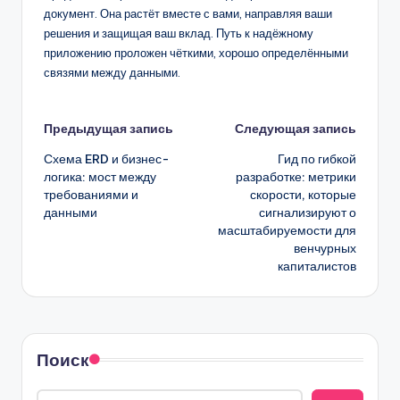
документ. Она растёт вместе с вами, направляя ваши
решения и защищая ваш вклад. Путь к надёжному
приложению проложен чёткими, хорошо определёнными
связями между данными.
Навигация
Предыдущая запись
Следующая запись
Схема ERD и бизнес-
Гид по гибкой
записи
логика: мост между
разработке: метрики
требованиями и
скорости, которые
данными
сигнализируют о
масштабируемости для
венчурных
капиталистов
Поиск