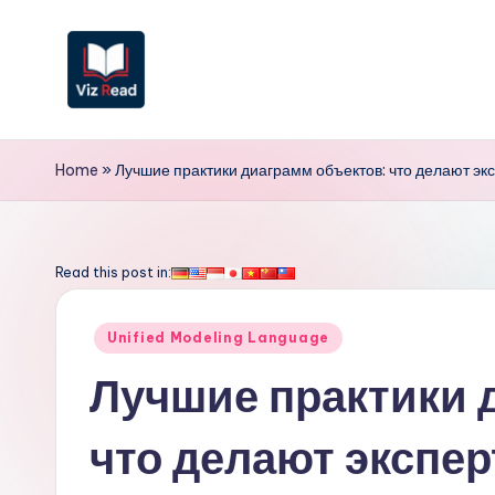
Перейти
к
содержимому
V
iz
Home
»
Лучшие практики диаграмм объектов: что делают эк
R
e
Read this post in:
a
Опубликовано
Unified Modeling Language
d
в
Лучшие практики 
R
что делают экспер
u