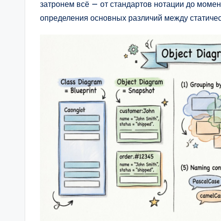
затронем всё — от стандартов нотации до момен
a
определения основных различий между статичес
r
e
&
D
i
g
it
a
l
I