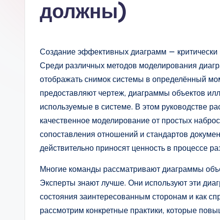
s
должны)
si
a
Создание эффективных диаграмм — критически 
n
Среди различных методов моделирования диагр
отображать снимок системы в определённый мом
-
предоставляют чертеж, диаграммы объектов илл
A
используемые в системе. В этом руководстве ра
качественное моделирование от простых набро
I,
сопоставления отношений и стандартов докумен
S
действительно приносят ценность в процессе ра
o
Многие команды рассматривают диаграммы объе
Эксперты знают лучше. Они используют эти диа
ft
состояния заинтересованным сторонам и как спр
w
рассмотрим конкретные практики, которые пов