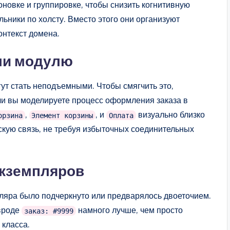
новке и группировке, чтобы снизить когнитивную
ьники по холсту. Вместо этого они организуют
онтекст домена.
ли модулю
ут стать неподъемными. Чтобы смягчить это,
и вы моделируете процесс оформления заказа в
,
, и
визуально близко
орзина
Элемент корзины
Оплата
ескую связь, не требуя избыточных соединительных
экземпляров
пляра было подчеркнуто или предварялось двоеточием.
 вроде
намного лучше, чем просто
заказ: #9999
 класса.