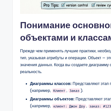
n
si
Понимание основно
g
объектами и класс
h
t
Прежде чем применять лучшие практики, необхо
тип, указывая атрибуты и операции. Объект — э
s
значения данных. Когда вы создаете диаграмму 
реальность.
Диаграммы классов:
Представляют этап 
(например,
,
).
Клиент
Заказ
Диаграммы объектов:
Представляют эта
(например,
,
клиент: Джон Доу
заказ: #12