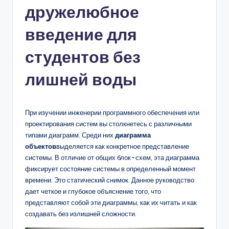
дружелюбное
n
-
введение для
A
студентов без
I,
лишней воды
S
o
f
При изучении инженерии программного обеспечения или
проектирования систем вы столкнетесь с различными
t
типами диаграмм. Среди них
диаграмма
w
объектов
выделяется как конкретное представление
системы. В отличие от общих блок-схем, эта диаграмма
a
фиксирует состояние системы в определенный момент
r
времени. Это статический снимок. Данное руководство
дает четкое и глубокое объяснение того, что
e
представляют собой эти диаграммы, как их читать и как
&
создавать без излишней сложности.