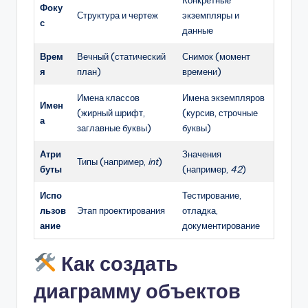
Фоку
Структура и чертеж
экземпляры и
с
данные
Врем
Вечный (статический
Снимок (момент
я
план)
времени)
Имена классов
Имена экземпляров
Имен
(жирный шрифт,
(курсив, строчные
а
заглавные буквы)
буквы)
Атри
Значения
Типы (например,
int
)
буты
(например,
42
)
Испо
Тестирование,
льзов
Этап проектирования
отладка,
ание
документирование
Как создать
диаграмму объектов