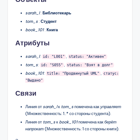
sarah_l
:
Библиотекарь
tom_s
:
Студент
book_101
:
Книга
Атрибуты
sarah_l
:
,
id: "L001"
status: "Активен"
tom_s
:
,
id: "S055"
status: "Взят в долг"
book_101
:
,
title: "Продвинутый UML"
статус:
"Выдано"
Связи
Линия от
sarah_l
к
tom_s
помечена как
управляет
(Множественность: 1..* со стороны студента).
Линия от
tom_s
к
book_101
помечена как
берёт
напрокат
(Множественность: 1 со стороны книги).