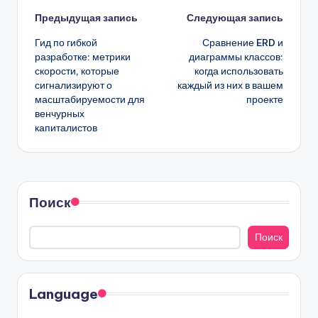
Навигация
Предыдущая запись
Следующая запись
Гид по гибкой
Сравнение ERD и
записи
разработке: метрики
диаграммы классов:
скорости, которые
когда использовать
сигнализируют о
каждый из них в вашем
масштабируемости для
проекте
венчурных
капиталистов
Поиск
Поиск
Language