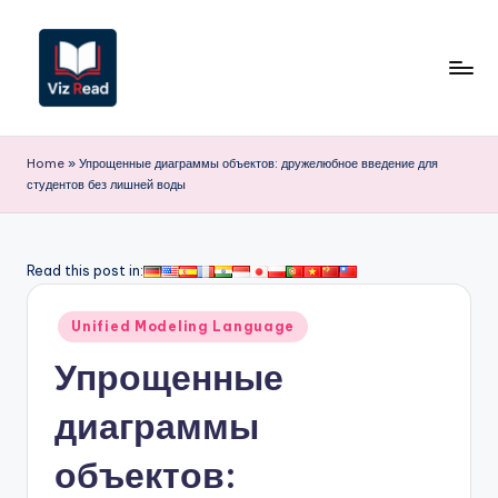
Перейти
к
содержимому
V
iz
Home
»
Упрощенные диаграммы объектов: дружелюбное введение для
студентов без лишней воды
R
e
a
Read this post in:
d
Опубликовано
Unified Modeling Language
R
в
Упрощенные
u
s
диаграммы
si
объектов:
a