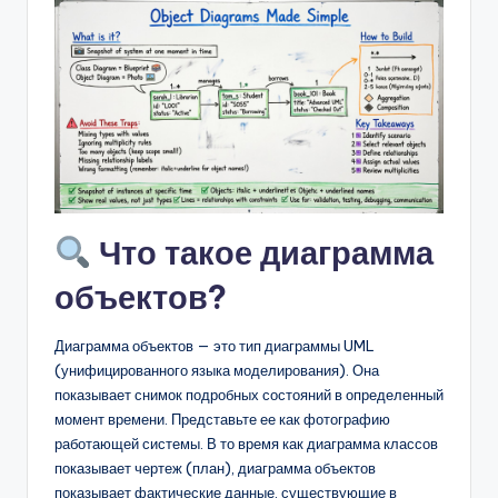
D
i
g
it
a
l
I
Что такое диаграмма
n
объектов?
si
g
Диаграмма объектов — это тип диаграммы UML
h
(унифицированного языка моделирования). Она
показывает снимок подробных состояний в определенный
t
момент времени. Представьте ее как фотографию
s
работающей системы. В то время как диаграмма классов
показывает чертеж (план), диаграмма объектов
показывает фактические данные, существующие в