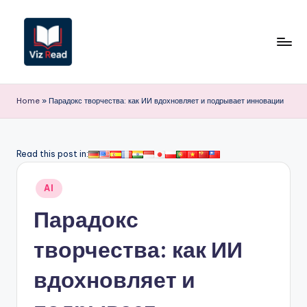
Перейти
к
содержимому
V
iz
Home
»
Парадокс творчества: как ИИ вдохновляет и подрывает инновации
R
e
Read this post in:
a
Опубликовано
d
AI
в
R
Парадокс
u
творчества: как ИИ
s
вдохновляет и
si
a