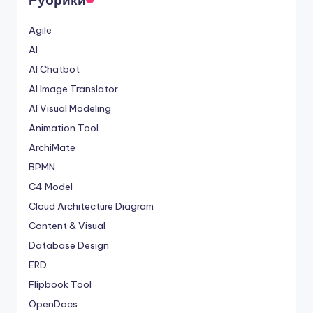
Рубрики
Agile
AI
AI Chatbot
AI Image Translator
AI Visual Modeling
Animation Tool
ArchiMate
BPMN
C4 Model
Cloud Architecture Diagram
Content & Visual
Database Design
ERD
Flipbook Tool
OpenDocs