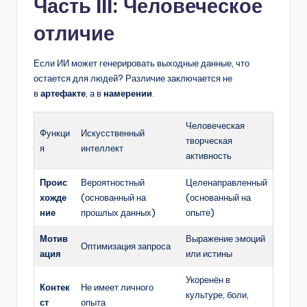
Часть III: Человеческое
отличие
Если ИИ может генерировать выходные данные, что
остается для людей? Различие заключается не
в
артефакте
, а в
намерении
.
Человеческая
Функци
Искусственный
творческая
я
интеллект
активность
Проис
Вероятностный
Целенаправленный
хожде
(основанный на
(основанный на
ние
прошлых данных)
опыте)
Мотив
Выражение эмоций
Оптимизация запроса
ация
или истины
Укоренён в
Контек
Не имеет личного
культуре, боли,
ст
опыта