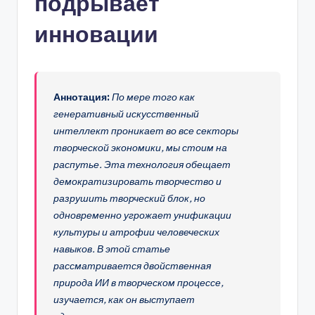
подрывает
n
инновации
-
A
I,
Аннотация:
По мере того как
S
генеративный искусственный
интеллект проникает во все секторы
o
творческой экономики, мы стоим на
f
распутье. Эта технология обещает
t
демократизировать творчество и
разрушить творческий блок, но
w
одновременно угрожает унификации
a
культуры и атрофии человеческих
r
навыков. В этой статье
рассматривается двойственная
e
природа ИИ в творческом процессе,
&
изучается, как он выступает