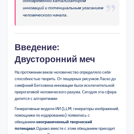
одновременно катализатором
D
инноваций и потенциальным угасанием
i
человеческого начала.
g
it
a
Введение:
l
Двусторонний меч
I
n
На протяжении веков человечество определяло себя
способностью творить. От пещерных рисунков Ласко до
si
симфоний Бетховена инновации были исключительной
g
прерогативой человеческого разума. Сегодня эта сфера
делится с алгоритмами.
h
Генеративные модели ИИ (LLM, генераторы изображений,
t
помощники по кодированию) появились с
s
обещанием:
неограниченный творческий
потенциал.
Однако вместе с этим обещанием приходит