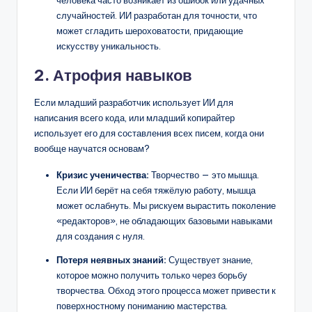
человека часто возникает из ошибок или удачных
случайностей. ИИ разработан для точности, что
может сгладить шероховатости, придающие
искусству уникальность.
2. Атрофия навыков
Если младший разработчик использует ИИ для
написания всего кода, или младший копирайтер
использует его для составления всех писем, когда они
вообще научатся основам?
Кризис ученичества:
Творчество — это мышца.
Если ИИ берёт на себя тяжёлую работу, мышца
может ослабнуть. Мы рискуем вырастить поколение
«редакторов», не обладающих базовыми навыками
для создания с нуля.
Потеря неявных знаний:
Существует знание,
которое можно получить только через борьбу
творчества. Обход этого процесса может привести к
поверхностному пониманию мастерства.