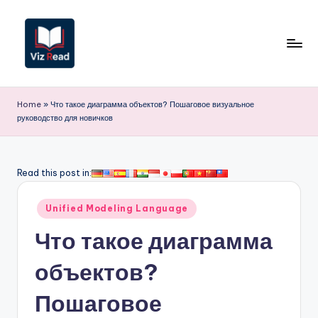
Перейти
к
содержимому
V
iz
Home
»
Что такое диаграмма объектов? Пошаговое визуальное
руководство для новичков
R
e
a
Read this post in:
d
Опубликовано
Unified Modeling Language
R
в
Что такое диаграмма
u
s
объектов?
si
Пошаговое
a