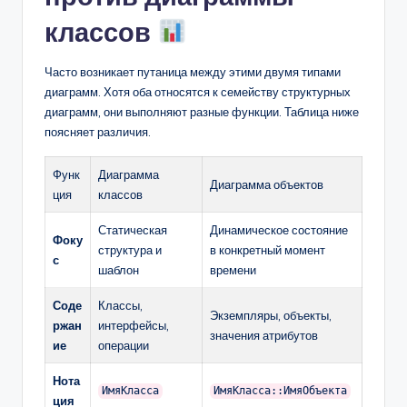
классов
Часто возникает путаница между этими двумя типами
диаграмм. Хотя оба относятся к семейству структурных
диаграмм, они выполняют разные функции. Таблица ниже
поясняет различия.
Функ
Диаграмма
Диаграмма объектов
ция
классов
Статическая
Динамическое состояние
Фоку
структура и
в конкретный момент
с
шаблон
времени
Соде
Классы,
Экземпляры, объекты,
ржан
интерфейсы,
значения атрибутов
ие
операции
Нота
ИмяКласса
ИмяКласса::ИмяОбъекта
ция