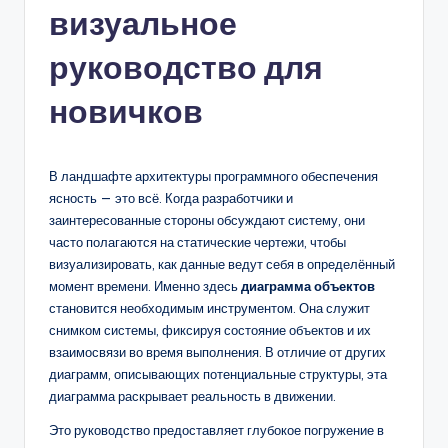
визуальное
n
-
руководство для
A
новичков
I,
S
В ландшафте архитектуры программного обеспечения
o
ясность — это всё. Когда разработчики и
f
заинтересованные стороны обсуждают систему, они
часто полагаются на статические чертежи, чтобы
t
визуализировать, как данные ведут себя в определённый
w
момент времени. Именно здесь
диаграмма объектов
становится необходимым инструментом. Она служит
a
снимком системы, фиксируя состояние объектов и их
r
взаимосвязи во время выполнения. В отличие от других
диаграмм, описывающих потенциальные структуры, эта
e
диаграмма раскрывает реальность в движении.
&
Это руководство предоставляет глубокое погружение в