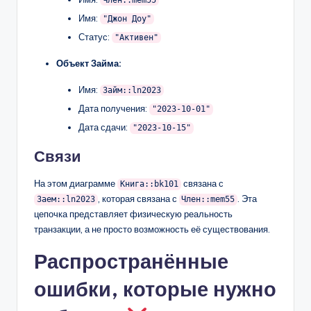
Имя:
"Джон Доу"
Статус:
"Активен"
Объект Займа:
Имя:
Займ::ln2023
Дата получения:
"2023-10-01"
Дата сдачи:
"2023-10-15"
Связи
На этом диаграмме
связана с
Книга::bk101
, которая связана с
. Эта
Заем::ln2023
Член::mem55
цепочка представляет физическую реальность
транзакции, а не просто возможность её существования.
Распространённые
ошибки, которые нужно