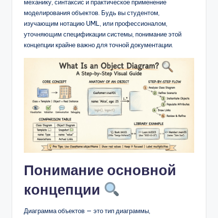
D
механику, синтаксис и практическое применение
моделирования объектов. Будь вы студентом,
i
изучающим нотацию UML, или профессионалом,
g
уточняющим спецификации системы, понимание этой
концепции крайне важно для точной документации.
it
a
l
I
n
si
g
h
Понимание основной
t
концепции
s
Диаграмма объектов — это тип диаграммы,