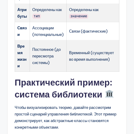
Атри
Определены как
Определены как
буты
тип
значение
Связ
Ассоциации
Связи (фактические)
и
(потенциальные)
Вре
Постоянное (до
мя
Временный (существует
пересмотра
жизн
во время выполнения)
системы)
и
Практический пример:
система библиотеки
Чтобы визуализировать теорию, давайте рассмотрим
простой сценарий управления библиотекой. Этот пример
демонстрирует, как абстрактные классы становятся
конкретными объектами.