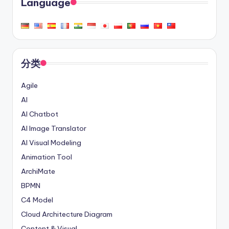
Language
分类
Agile
AI
AI Chatbot
AI Image Translator
AI Visual Modeling
Animation Tool
ArchiMate
BPMN
C4 Model
Cloud Architecture Diagram
Content & Visual