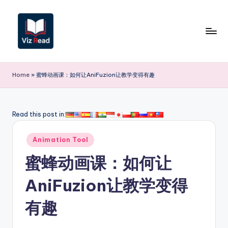
Skip
to
content
V
iz
Home
»
蜜蜂动画课：如何让AniFuzion让教学变得有趣
R
e
Read this post in:
a
Posted
d
Animation Tool
in
S
蜜蜂动画课：如何让
i
AniFuzion让教学变得
m
有趣
p
li