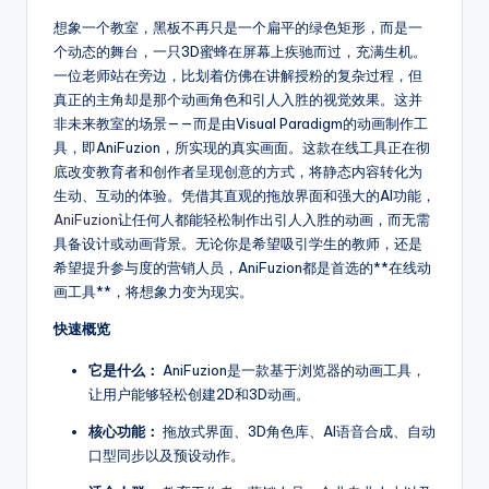
fi
想象一个教室，黑板不再只是一个扁平的绿色矩形，而是一
个动态的舞台，一只3D蜜蜂在屏幕上疾驰而过，充满生机。
e
一位老师站在旁边，比划着仿佛在讲解授粉的复杂过程，但
d
真正的主角却是那个动画角色和引人入胜的视觉效果。这并
非未来教室的场景——而是由Visual Paradigm的动画制作工
C
具，即AniFuzion，所实现的真实画面。这款在线工具正在彻
hi
底改变教育者和创作者呈现创意的方式，将静态内容转化为
生动、互动的体验。凭借其直观的拖放界面和强大的AI功能，
n
AniFuzion
让任何人都能轻松制作出引人入胜的动画，而无需
e
具备设计或动画背景。无论你是希望吸引学生的教师，还是
希望提升参与度的营销人员，AniFuzion都是首选的**在线动
s
画工具**，将想象力变为现实。
e
快速概览
-
它是什么：
AniFuzion是一款基于浏览器的动画工具，
A
让用户能够轻松创建2D和3D动画。
I,
核心功能：
拖放式界面、3D角色库、AI语音合成、自动
口型同步以及预设动作。
S