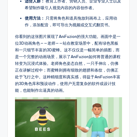
o
适合人群：
教育工作者、营销人员、企业专业人士以及
希望制作吸引人视觉内容的内容创作者。
ft
使用方法：
只需将角色和道具拖放到画布上，应用动
w
作，添加配音，即可导出为视频或交互式翻页书。
a
你看到的这张图片展现了AniFuzion的强大功能。画面中是一
r
位3D动画角色——老师——站在教室场景中，配有绿色黑板
和一只细节丰富的3D蜜蜂。这不仅仅是一幅简单的插图，而
e
是一个完整的动画场景，展示了AniFuzion如何将普通的课程
&
转变为沉浸式体验。老师角色姿态自然，一只手伸出，仿佛
正在讲解过程中；而蜜蜂则拥有细致的翅膀和条纹，仿佛正
D
处于飞行之中。这种精细度和真实感，得益于AniFuzion丰富
ig
的3D角色库和预设动作，使用户无需复杂的软件或设计技
能，也能制作出逼真的动画。
it
a
l
In
si