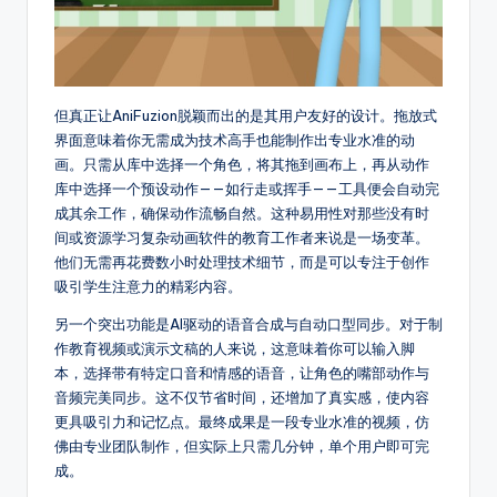
g
h
t
但真正让AniFuzion脱颖而出的是其用户友好的设计。拖放式
s
界面意味着你无需成为技术高手也能制作出专业水准的动
画。只需从库中选择一个角色，将其拖到画布上，再从动作
库中选择一个预设动作——如行走或挥手——工具便会自动完
成其余工作，确保动作流畅自然。这种易用性对那些没有时
间或资源学习复杂动画软件的教育工作者来说是一场变革。
他们无需再花费数小时处理技术细节，而是可以专注于创作
吸引学生注意力的精彩内容。
另一个突出功能是AI驱动的语音合成与自动口型同步。对于制
作教育视频或演示文稿的人来说，这意味着你可以输入脚
本，选择带有特定口音和情感的语音，让角色的嘴部动作与
音频完美同步。这不仅节省时间，还增加了真实感，使内容
更具吸引力和记忆点。最终成果是一段专业水准的视频，仿
佛由专业团队制作，但实际上只需几分钟，单个用户即可完
成。