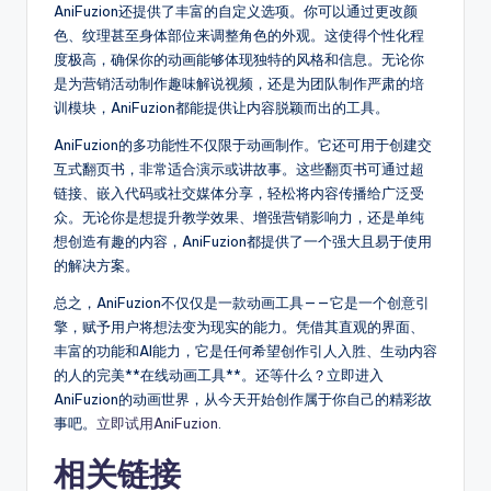
AniFuzion还提供了丰富的自定义选项。你可以通过更改颜
色、纹理甚至身体部位来调整角色的外观。这使得个性化程
度极高，确保你的动画能够体现独特的风格和信息。无论你
是为营销活动制作趣味解说视频，还是为团队制作严肃的培
训模块，AniFuzion都能提供让内容脱颖而出的工具。
AniFuzion的多功能性不仅限于动画制作。它还可用于创建交
互式翻页书，非常适合演示或讲故事。这些翻页书可通过超
链接、嵌入代码或社交媒体分享，轻松将内容传播给广泛受
众。无论你是想提升教学效果、增强营销影响力，还是单纯
想创造有趣的内容，AniFuzion都提供了一个强大且易于使用
的解决方案。
总之，AniFuzion不仅仅是一款动画工具——它是一个创意引
擎，赋予用户将想法变为现实的能力。凭借其直观的界面、
丰富的功能和AI能力，它是任何希望创作引人入胜、生动内容
的人的完美**在线动画工具**。还等什么？立即进入
AniFuzion的动画世界，从今天开始创作属于你自己的精彩故
事吧。
立即试用AniFuzion
.
相关链接