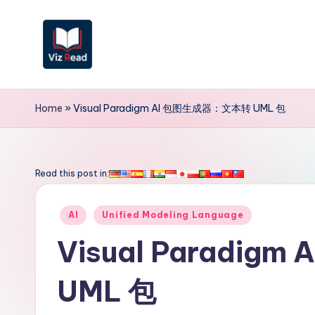
Skip
to
content
V
iz
Home
»
Visual Paradigm AI 包图生成器：文本转 UML 包
R
e
Read this post in:
a
Posted
AI
Unified Modeling Language
d
in
Visual Paradi
S
UML 包
i