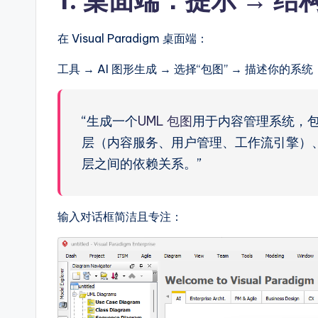
e
在 Visual Paradigm 桌面端：
-
工具 → AI 图形生成 → 选择“包图” → 描述你的系统
A
I,
“生成一个
UML 包图
用于内容管理系统，包
S
层（内容服务、用户管理、工作流引擎）
o
层之间的依赖关系。”
ft
输入对话框简洁且专注：
w
a
r
e