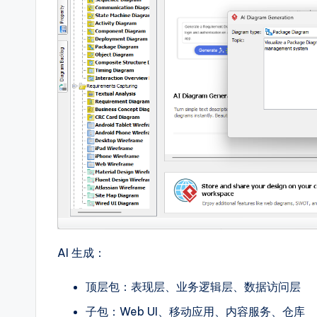
&
D
i
g
it
a
l
In
AI 生成：
si
g
顶层包：表现层、业务逻辑层、数据访问层
子包：Web UI、移动应用、内容服务、仓库