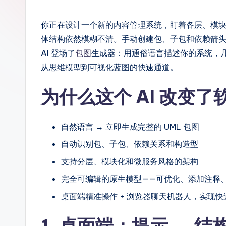
m
p
你正在设计一个新的内容管理系统，盯着各层、模块
体结构依然模糊不清。手动创建包、子包和依赖箭头对于初
li
AI 登场了
包图
生成器：用通俗语言描述你的系统，几
fi
从思维模型到可视化蓝图的快速通道。
e
为什么这个 AI 改变了
d
C
自然语言 → 立即生成完整的 UML 包图
自动识别包、子包、依赖关系和构造型
hi
支持分层、模块化和微服务风格的架构
n
完全可编辑的原生模型——可优化、添加注释
e
桌面端精准操作 + 浏览器聊天机器人，实现快
s
1. 桌面端：提示 → 