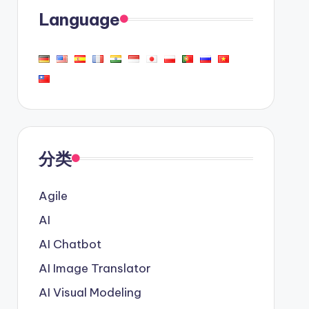
Language
分类
Agile
AI
AI Chatbot
AI Image Translator
AI Visual Modeling