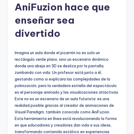
AniFuzion hace que
h
-
enseñar sea
A
divertido
I,
S
Imagina un aula donde el pizarrón no es solo un
o
rectángulo verde plano, sino un escenario dinámico
f
donde una abeja en 3D se desliza por la pantalla,
zumbando con vida. Un profesor está junto a él,
t
gestando como si explicara las complejidades de la
w
polinización, pero la verdadera estrella del espectáculo
es el personaje animado y las visualizaciones atractivas.
a
Este no es un escenario de un aula futurista: es una
r
realidad posible gracias al creador de animaciones de
Visual Paradigm, también conocido como AniFuzion.
e
Esta herramienta en línea está revolucionando la forma
&
en que educadores y creadores dan vida a sus ideas,
transformando contenido estático en experiencias