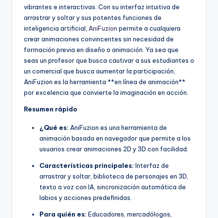
D
vibrantes e interactivas. Con su interfaz intuitiva de
i
arrastrar y soltar y sus potentes funciones de
inteligencia artificial,
AniFuzion
permite a cualquiera
g
crear animaciones convincentes sin necesidad de
it
formación previa en diseño o animación. Ya sea que
seas un profesor que busca cautivar a sus estudiantes o
a
un comercial que busca aumentar la participación,
l
AniFuzion es la herramienta **en línea de animación**
por excelencia que convierte la imaginación en acción.
I
Resumen rápido
n
¿Qué es:
AniFuzion es una herramienta de
si
animación basada en navegador que permite a los
g
usuarios crear animaciones 2D y 3D con facilidad.
h
Características principales:
Interfaz de
arrastrar y soltar, biblioteca de personajes en 3D,
t
texto a voz con IA, sincronización automática de
s
labios y acciones predefinidas.
Para quién es:
Educadores, mercadólogos,