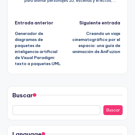
para animar personajes 2D, escenas y efectos, …
Navegación
Entrada anterior
Siguiente entrada
Generador de
Creando un viaje
de
diagramas de
cinematográfico por el
paquetes de
espacio: una guía de
entradas
inteligencia artificial
animación de AniFuzion
de Visual Paradigm:
texto a paquetes UML
Buscar
Buscar
Language