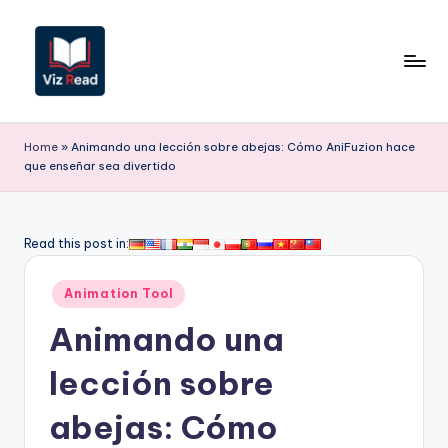
Saltar
al
contenido
V
iz
Home
»
Animando una lección sobre abejas: Cómo AniFuzion hace
que enseñar sea divertido
R
e
a
Read this post in:
d
Publicado
Animation Tool
S
en
Animando una
p
a
lección sobre
ni
abejas: Cómo
s