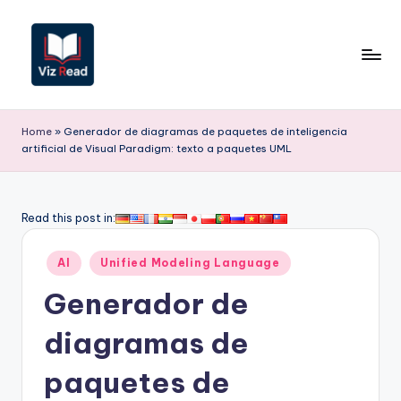
Saltar
al
contenido
V
iz
Home
»
Generador de diagramas de paquetes de inteligencia
artificial de Visual Paradigm: texto a paquetes UML
R
e
a
Read this post in:
d
Publicado
AI
Unified Modeling Language
S
en
Generador de
p
a
diagramas de
ni
paquetes de
s