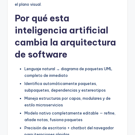
D
el plano visual.
i
Por qué esta
g
inteligencia artificial
it
cambia la arquitectura
a
l
de software
I
Lenguaje natural → diagrama de paquetes UML
n
completo de inmediato
si
Identifica automáticamente paquetes,
subpaquetes, dependencias y estereotipos
g
Maneja estructuras por capas, modulares y de
h
estilo microservicios
t
Modelo nativo completamente editable — refine,
añade notas, fusiona paquetes
s
Precisión de escritorio + chatbot del navegador
para iteraciones rápidas