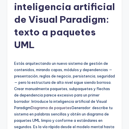
inteligencia artificial
h
-
de Visual Paradigm:
A
texto a paquetes
I,
UML
S
o
f
Estás arquitectando un nuevo sistema de gestión de
contenidos, mirando capas, módulos y dependencias —
t
presentación, reglas de negocio, persistencia, seguridad
w
— pero la estructura de alto nivel sigue siendo borrosa.
Crear manualmente paquetes, subpaquetes y flechas
a
de dependencia parece excesivo para un primer
r
borrador. Introduce la inteligencia artificial de Visual
Paradigm
Diagrama de paquetes
Generador: describe tu
e
sistema en palabras sencillas y obtén un diagrama de
&
paquetes UML limpio y conforme a estándares en
segundos. Es la vía rápida desde el modelo mental hasta