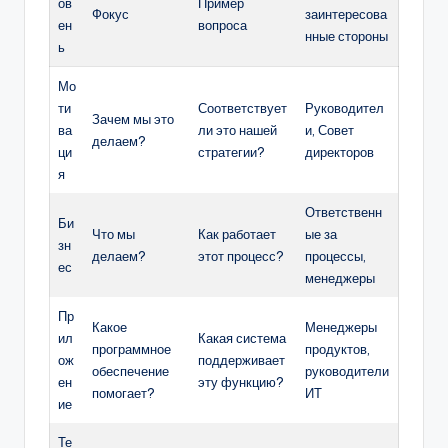
ов
Пример
Фокус
заинтересова
ен
вопроса
нные стороны
ь
Мо
ти
Соответствует
Руководител
Зачем мы это
ва
ли это нашей
и, Совет
делаем?
ци
стратегии?
директоров
я
Ответственн
Би
Что мы
Как работает
ые за
зн
делаем?
этот процесс?
процессы,
ес
менеджеры
Пр
Какое
Менеджеры
ил
Какая система
программное
продуктов,
ож
поддерживает
обеспечение
руководители
ен
эту функцию?
помогает?
ИТ
ие
Те