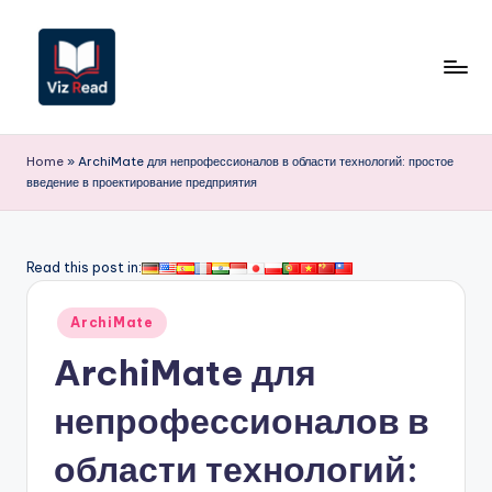
Перейти
к
содержимому
V
iz
Home
»
ArchiMate для непрофессионалов в области технологий: простое
введение в проектирование предприятия
R
e
a
Read this post in:
d
Опубликовано
ArchiMate
R
в
ArchiMate для
u
s
непрофессионалов в
si
области технологий:
a