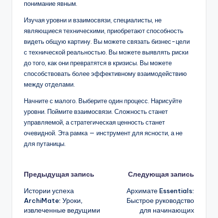
понимание явным.
Изучая уровни и взаимосвязи, специалисты, не
являющиеся техническими, приобретают способность
видеть общую картину. Вы можете связать бизнес-цели
с технической реальностью. Вы можете выявлять риски
до того, как они превратятся в кризисы. Вы можете
способствовать более эффективному взаимодействию
между отделами.
Начните с малого. Выберите один процесс. Нарисуйте
уровни. Поймите взаимосвязи. Сложность станет
управляемой, а стратегическая ценность станет
очевидной. Эта рамка — инструмент для ясности, а не
для путаницы.
Навигация
Предыдущая запись
Следующая запись
Истории успеха
Архимате Essentials:
записи
ArchiMate: Уроки,
Быстрое руководство
извлеченные ведущими
для начинающих