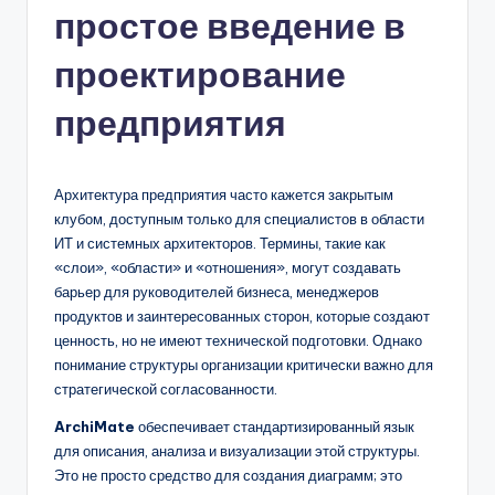
простое введение в
n
-
проектирование
A
предприятия
I,
S
Архитектура предприятия часто кажется закрытым
o
клубом, доступным только для специалистов в области
f
ИТ и системных архитекторов. Термины, такие как
«слои», «области» и «отношения», могут создавать
t
барьер для руководителей бизнеса, менеджеров
w
продуктов и заинтересованных сторон, которые создают
ценность, но не имеют технической подготовки. Однако
a
понимание структуры организации критически важно для
r
стратегической согласованности.
e
ArchiMate
обеспечивает стандартизированный язык
для описания, анализа и визуализации этой структуры.
&
Это не просто средство для создания диаграмм; это