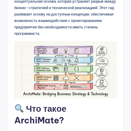
D
концептуальная основа, которая устраняет разрыв между
бизнес-стратегией и технической реализацией. Этот гид
i
разбивает основу на доступные концепции, обеспечивая
g
возможность взаимодействия с проектированием
предприятия без необходимости иметь степень
it
программиста.
a
l
I
n
si
g
h
Что такое
t
s
ArchiMate?