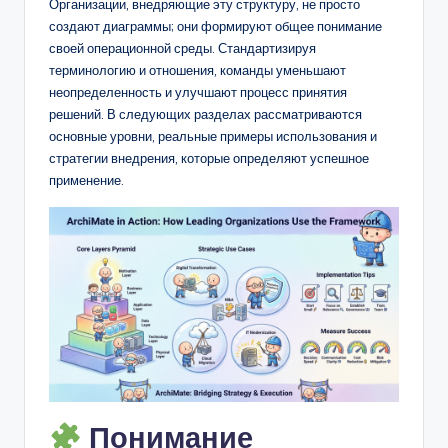
D
Организации, внедряющие эту структуру, не просто
создают диаграммы; они формируют общее понимание
i
своей операционной среды. Стандартизируя
g
терминологию и отношения, команды уменьшают
неопределенность и улучшают процесс принятия
it
решений. В следующих разделах рассматриваются
a
основные уровни, реальные примеры использования и
стратегии внедрения, которые определяют успешное
l
применение.
I
n
si
g
h
t
s
Понимание