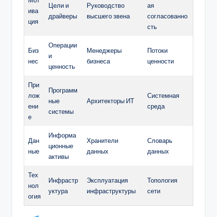
Мот
Цели и
Руководство
ая
ива
драйверы
высшего звена
согласованно
ция
сть
Операции
Биз
Менеджеры
Потоки
и
нес
бизнеса
ценности
ценность
При
Программ
лож
Системная
ные
Архитекторы ИТ
ени
среда
системы
е
Информа
Дан
Хранители
Словарь
ционные
ные
данных
данных
активы
Тех
Инфрастр
Эксплуатация
Топология
нол
уктура
инфраструктуры
сети
огия