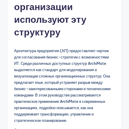
организации
n
-
используют эту
A
структуру
I,
S
Архитектура предприятия (АП) предоставляет чертеж
o
для согласования бизнес-стратегии с возможностями
f
ИТ. Среди различных доступных структур ArchiMate
выделяется как стандарт для моделирования и
t
визуализации сложных организационных структур. Она
w
предлагает язык, который устраняет разрыв между
бизнес-заинтересованными сторонами и техническими
a
командами. В этом руководстве рассматривается
r
практическое применение ArchiMate в современных
организациях, подробно описывается, как она
e
поддерживает трансформацию, управление и
&
стратегическое планирование.