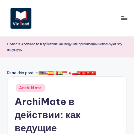
Перейти
к
содержимому
V
iz
Home
»
ArchiMate в действии: как ведущие организации используют эту
структуру
R
e
a
Read this post in:
d
Опубликовано
ArchiMate
R
в
ArchiMate в
u
s
действии: как
si
ведущие
a