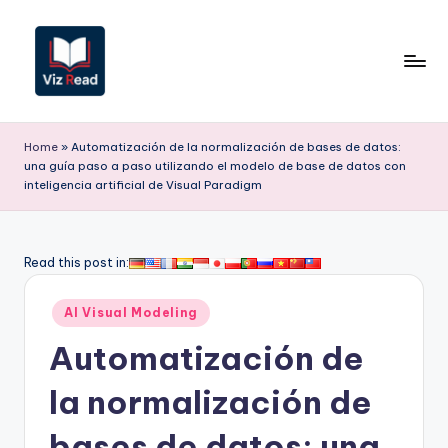
Saltar
al
contenido
V
iz
Home
»
Automatización de la normalización de bases de datos:
una guía paso a paso utilizando el modelo de base de datos con
R
inteligencia artificial de Visual Paradigm
e
a
Read this post in:
d
S
Publicado
AI Visual Modeling
en
p
Automatización de
a
la normalización de
ni
bases de datos: una
s