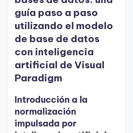
h
guía paso a paso
-
utilizando el modelo
A
de base de datos
I,
S
con inteligencia
o
artificial de Visual
f
Paradigm
t
w
a
Introducción a la
r
normalización
e
impulsada por
&