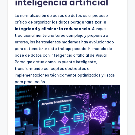
inteligencia artificial
D
i
La normalización de bases de datos es el proceso
g
crítico de organizar los datos para
garantizar la
integridad y eliminar la redundancia
. Aunque
it
tradicionalmente una tarea compleja y propensa a
a
errores, las herramientas modernas han evolucionado
para automatizar este trabajo pesado. El modelo de
l
base de datos con inteligencia artificial de Visual
I
Paradigm actúa como un puente inteligente,
transformando conceptos abstractos en
n
implementaciones técnicamente optimizadas y listas
si
para producción.
g
h
t
s