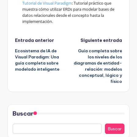
Tutorial de Visual Paradigm
: Tutorial práctico que
muestra cómo utilizar ERDs para modelar bases de
datos relacionales desde el concepto hasta la
implementación.
Navegación
Entrada anterior
Siguiente entrada
Ecosistema de IA de
Guía completa sobre
de
Visual Paradigm: Una
los niveles de los
guía completa sobre
diagramas de entidad-
entradas
modelado inteligente
relación: modelos
conceptual, lógico y
físico
Buscar
Buscar