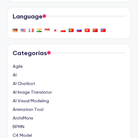
Language
Categorías
Agile
AI
AI Chatbot
AI Image Translator
AI Visual Modeling
Animation Tool
ArchiMate
BPMN
C4 Model