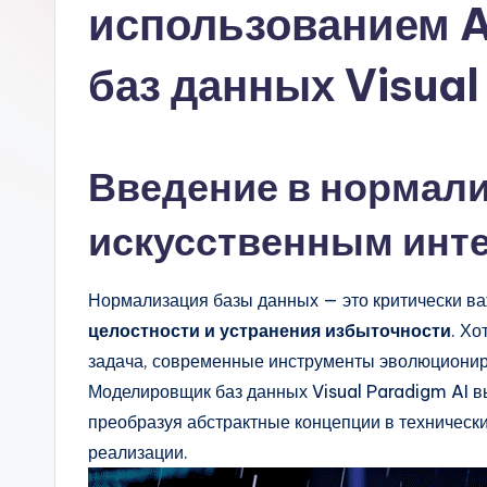
s
использованием 
si
баз данных Visua
a
n
Введение в нормал
-
A
искусственным инт
I,
Нормализация базы данных — это критически в
S
целостности и устранения избыточности
. Х
задача, современные инструменты эволюционир
o
Моделировщик баз данных Visual Paradigm AI вы
ft
преобразуя абстрактные концепции в техническ
реализации.
w