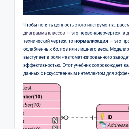
n
si
Чтобы понять ценность этого инструмента, рас
g
диаграмма классов
— это первоначерчертеж, а
д
технический чертеж, то
нормализация
— это про
h
ослабленных болтов или лишнего веса. Моделир
t
выступает в роли «автоматизированного завода
эффективностью. Этот учебник сопровождает ва
s
данных с искусственным интеллектом для эффе