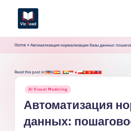
Перейти
к
содержимому
V
iz
Home
»
Автоматизация нормализации базы данных: пошагов
R
e
Read this post in:
a
Опубликовано
AI Visual Modeling
d
в
Автоматизация н
R
данных: пошагово
u