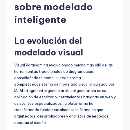
sobre modelado
h
-
inteligente
A
I,
La evolución del
S
modelado visual
o
f
Visual Paradigm ha evolucionado mucho más allá de las
herramientas tradicionales de diagramación,
t
consolidándose como un ecosistema
w
completo
ecosistema de modelado visual impulsado por
IA
. Al integrar inteligencia artificial generativa en su
a
aplicación de escritorio, herramientas basadas en web y
r
asistentes especializados, la plataforma ha
transformado fundamentalmente la forma en que
e
arquitectos, desarrolladores y analistas de negocios
&
abordan el diseño.