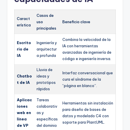
Casos de
Caract
uso
Beneficio clave
erística
principales
Combina la velocidad de la
Escrito
Ingeniería y
IA con herramientas
rio de
arquitectur
avanzadas de ingeniería de
IA
a profunda
código e ingeniería inversa.
Lluvia de
Interfaz conversacional que
Chatbo
ideas y
cura el síndrome de la
t de IA
prototipos
“página en blanco”.
rápidos
Aplicac
Tareas
Herramientas sin instalación
iones
colaborativ
para diseño de bases de
web en
as y
datos y modelado C4 con
línea
específicas
soporte para PlantUML.
de VP
del dominio