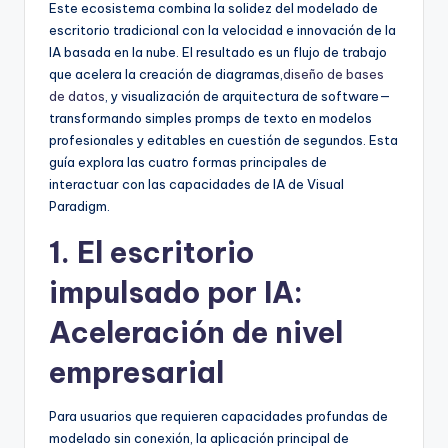
D
Este ecosistema combina la solidez del modelado de
escritorio tradicional con la velocidad e innovación de la
i
IA basada en la nube. El resultado es un flujo de trabajo
g
que acelera la creación de diagramas,
diseño de bases
de datos
, y visualización de arquitectura de software—
it
transformando simples promps de texto en modelos
a
profesionales y editables en cuestión de segundos. Esta
guía explora las cuatro formas principales de
l
interactuar con las capacidades de IA de Visual
I
Paradigm.
n
1. El escritorio
si
impulsado por IA:
g
Aceleración de nivel
h
empresarial
t
s
Para usuarios que requieren capacidades profundas de
modelado sin conexión, la aplicación principal de