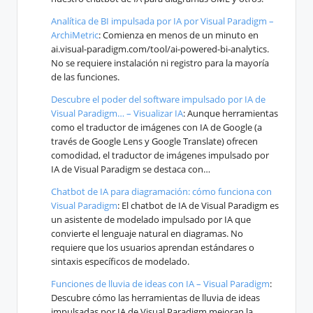
Analítica de BI impulsada por IA por Visual Paradigm –
ArchiMetric
: Comienza en menos de un minuto en
ai.visual-paradigm.com/tool/ai-powered-bi-analytics.
No se requiere instalación ni registro para la mayoría
de las funciones.
Descubre el poder del software impulsado por IA de
Visual Paradigm… – Visualizar IA
: Aunque herramientas
como el traductor de imágenes con IA de Google (a
través de Google Lens y Google Translate) ofrecen
comodidad, el traductor de imágenes impulsado por
IA de Visual Paradigm se destaca con…
Chatbot de IA para diagramación: cómo funciona con
Visual Paradigm
: El chatbot de IA de Visual Paradigm es
un asistente de modelado impulsado por IA que
convierte el lenguaje natural en diagramas. No
requiere que los usuarios aprendan estándares o
sintaxis específicos de modelado.
Funciones de lluvia de ideas con IA – Visual Paradigm
:
Descubre cómo las herramientas de lluvia de ideas
impulsadas por IA de Visual Paradigm mejoran la