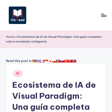
Saltar
al
contenido
V
iz
Home
»
Ecosistema de IA de Visual Paradigm: Una guía completa
sobre modelado inteligente
R
e
a
Read this post in:
d
Publicado
AI
S
en
Ecosistema de IA de
p
a
Visual Paradigm:
ni
Una guía completa
s