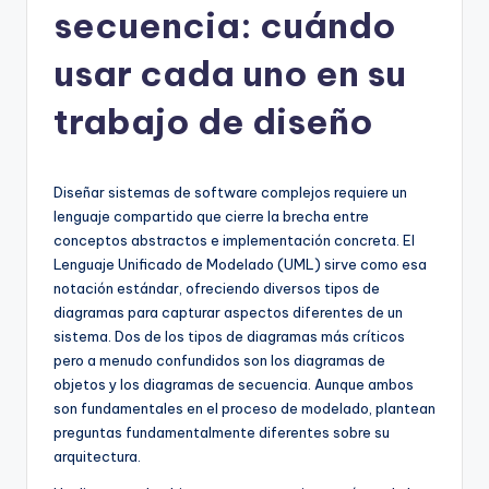
secuencia: cuándo
h
-
usar cada uno en su
A
trabajo de diseño
I,
S
Diseñar sistemas de software complejos requiere un
o
lenguaje compartido que cierre la brecha entre
f
conceptos abstractos e implementación concreta. El
Lenguaje Unificado de Modelado (UML) sirve como esa
t
notación estándar, ofreciendo diversos tipos de
w
diagramas para capturar aspectos diferentes de un
sistema. Dos de los tipos de diagramas más críticos
a
pero a menudo confundidos son los diagramas de
r
objetos y los diagramas de secuencia. Aunque ambos
son fundamentales en el proceso de modelado, plantean
e
preguntas fundamentalmente diferentes sobre su
&
arquitectura.