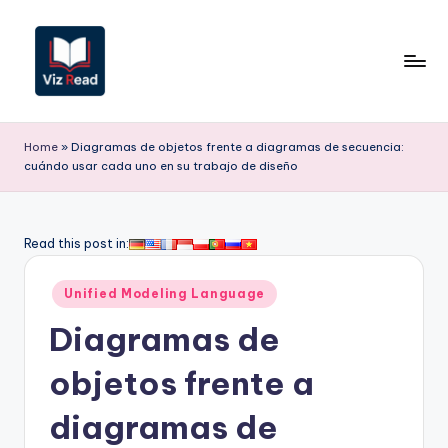
Saltar
al
contenido
V
iz
Home
»
Diagramas de objetos frente a diagramas de secuencia:
cuándo usar cada uno en su trabajo de diseño
R
e
a
Read this post in:
d
Publicado
Unified Modeling Language
S
en
Diagramas de
p
a
objetos frente a
ni
diagramas de
s