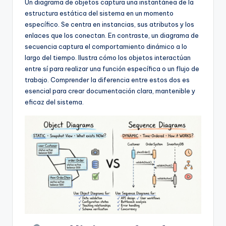
D
Un diagrama de objetos captura una instantánea de la
estructura estática del sistema en un momento
i
específico. Se centra en instancias, sus atributos y los
g
enlaces que los conectan. En contraste, un diagrama de
secuencia captura el comportamiento dinámico a lo
it
largo del tiempo. Ilustra cómo los objetos interactúan
a
entre sí para realizar una función específica o un flujo de
trabajo. Comprender la diferencia entre estos dos es
l
esencial para crear documentación clara, mantenible y
I
eficaz del sistema.
n
si
g
h
t
s