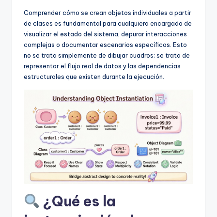
D
Comprender cómo se crean objetos individuales a partir
i
de clases es fundamental para cualquiera encargado de
g
visualizar el estado del sistema, depurar interacciones
complejas o documentar escenarios específicos. Esto
it
no se trata simplemente de dibujar cuadros; se trata de
a
representar el flujo real de datos y las dependencias
estructurales que existen durante la ejecución.
l
I
n
si
g
h
t
s
¿Qué es la