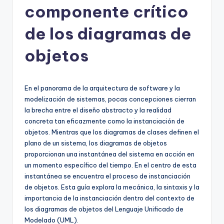
componente crítico
h
-
de los diagramas de
A
objetos
I,
S
En el panorama de la arquitectura de software y la
o
modelización de sistemas, pocas concepciones cierran
f
la brecha entre el diseño abstracto y la realidad
concreta tan eficazmente como la instanciación de
t
objetos. Mientras que los diagramas de clases definen el
w
plano de un sistema, los diagramas de objetos
proporcionan una instantánea del sistema en acción en
a
un momento específico del tiempo. En el centro de esta
r
instantánea se encuentra el proceso de instanciación
de objetos. Esta guía explora la mecánica, la sintaxis y la
e
importancia de la instanciación dentro del contexto de
&
los diagramas de objetos del Lenguaje Unificado de
Modelado (UML).