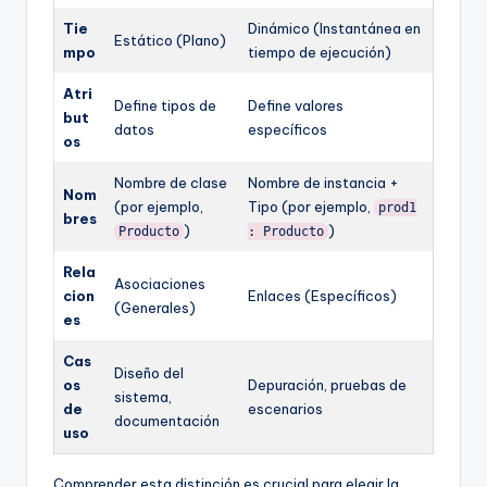
Tie
Dinámico (Instantánea en
Estático (Plano)
mpo
tiempo de ejecución)
Atri
Define tipos de
Define valores
but
datos
específicos
os
Nombre de clase
Nombre de instancia +
Nom
(por ejemplo,
Tipo (por ejemplo,
prod1
bres
)
)
Producto
: Producto
Rela
Asociaciones
cion
Enlaces (Específicos)
(Generales)
es
Cas
Diseño del
os
Depuración, pruebas de
sistema,
de
escenarios
documentación
uso
Comprender esta distinción es crucial para elegir la