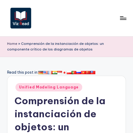
Saltar
al
contenido
V
iz
Home
»
Comprensión de la instanciación de objetos: un
componente crítico de los diagramas de objetos
R
e
a
Read this post in:
d
Publicado
Unified Modeling Language
S
en
Comprensión de la
p
a
instanciación de
ni
objetos: un
s