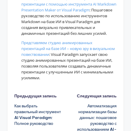
презентации с помощью инструмента AI Markdown
Presentation Maker от Visual Paradigm
: Пошаговое
руководство по использованию инструментов
Markdown на базе ИИ в Visual Paradigm для
создания визуально привлекательных и
динамичных презентаций без лишних усилий.
Представляем студию анимированных
презентаций на базе ИИ – новую эру в визуальном
повествовании
: Visual Paradigm запускает свою
студию анимированных презентаций на базе ИИ,
позволяя пользователям создавать динамичные
презентации с улучшенным ИИ с минимальными
усилиями.
Навигация
Предыдущая запись
Следующая запись
Как выбрать
Автоматизация
записи
правильный инструмент
нормализации базы
AI Visual Paradigm:
данных: пошаговое
Полное руководство
руководство с
использованием AI-