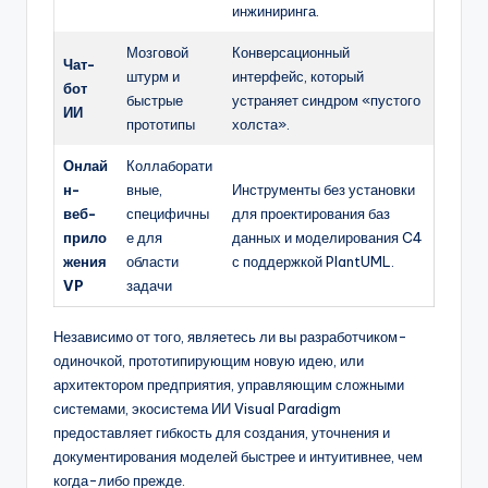
инжиниринга.
Мозговой
Конверсационный
Чат-
штурм и
интерфейс, который
бот
быстрые
устраняет синдром «пустого
ИИ
прототипы
холста».
Онлай
Коллаборати
н-
вные,
Инструменты без установки
веб-
специфичны
для проектирования баз
прило
е для
данных и моделирования C4
жения
области
с поддержкой PlantUML.
VP
задачи
Независимо от того, являетесь ли вы разработчиком-
одиночкой, прототипирующим новую идею, или
архитектором предприятия, управляющим сложными
системами, экосистема ИИ Visual Paradigm
предоставляет гибкость для создания, уточнения и
документирования моделей быстрее и интуитивнее, чем
когда-либо прежде.