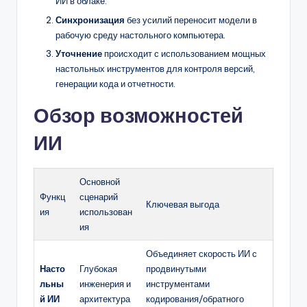
ИИ в облаке.
Синхронизация
без усилий переносит модели в
рабочую среду настольного компьютера.
Уточнение
происходит с использованием мощных
настольных инструментов для контроля версий,
генерации кода и отчетности.
Обзор возможностей
ИИ
Основной
Функц
сценарий
Ключевая выгода
ия
использован
ия
Объединяет скорость ИИ с
Насто
Глубокая
продвинутыми
льны
инженерия и
инструментами
й ИИ
архитектура
кодирования/обратного