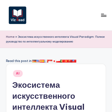
Перейти
к
содержимому
V
iz
Home
»
Экосистема искусственного интеллекта Visual Paradigm: Полное
руководство по интеллектуальному моделированию
R
e
a
Read this post in:
d
Опубликовано
AI
R
в
Экосистема
u
s
искусственного
si
интеллекта Visual
a