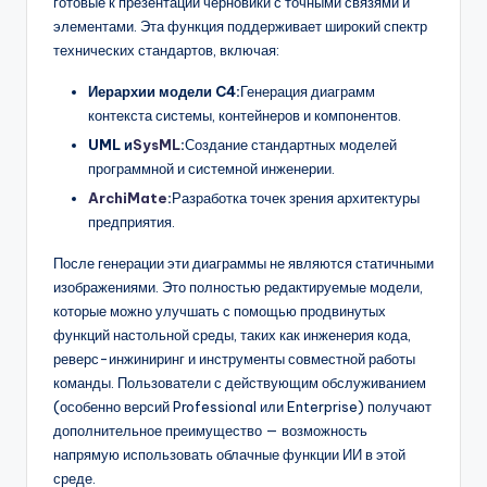
готовые к презентации черновики с точными связями и
элементами. Эта функция поддерживает широкий спектр
технических стандартов, включая:
Иерархии модели C4:
Генерация диаграмм
контекста системы, контейнеров и компонентов.
UML и
SysML
:
Создание стандартных моделей
программной и системной инженерии.
ArchiMate
:
Разработка точек зрения архитектуры
предприятия.
После генерации эти диаграммы не являются статичными
изображениями. Это полностью редактируемые модели,
которые можно улучшать с помощью продвинутых
функций настольной среды, таких как инженерия кода,
реверс-инжиниринг и инструменты совместной работы
команды. Пользователи с действующим обслуживанием
(особенно версий Professional или Enterprise) получают
дополнительное преимущество — возможность
напрямую использовать облачные функции ИИ в этой
среде.