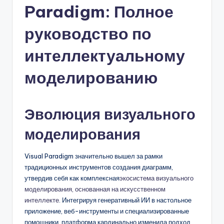
Paradigm: Полное
n
-
руководство по
A
интеллектуальному
I,
моделированию
S
o
Эволюция визуального
f
t
моделирования
w
Visual Paradigm значительно вышел за рамки
a
традиционных инструментов создания диаграмм,
r
утвердив себя как комплексная
экосистема визуального
моделирования, основанная на искусственном
e
интеллекте
. Интегрируя генеративный ИИ в настольное
&
приложение, веб-инструменты и специализированные
помощники, платформа кардинально изменила подход