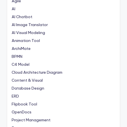
Agile
AI
AI Chatbot
AI Image Translator
AI Visual Modeling
Animation Tool
ArchiMate
BPMN
C4 Model
Cloud Architecture Diagram
Content & Visual
Database Design
ERD
Flipbook Tool
OpenDocs
Project Management