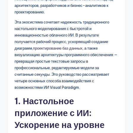
D
архитекторов, разработчиков и бизнес-аналитиков к
i
проектированию.
g
Эта экосистема сочетает надежность традиционного
настольного моделирования с быстротой и
it
инновационностью облачного ИИ. В результате
a
получается рабочий процесс, ускоряющий создание
диаграмм,
проектирование баз данных
, а также
l
визуализацию архитектуры программного обеспечения —
I
превращая простые текстовые запросы в
профессиональные, редактируемые модели за
n
считанные секунды. Это руководство рассматривает
si
четыре основных способа взаимодействия с
возможностями ИИ Visual Paradigm.
g
1. Настольное
h
t
приложение с ИИ:
s
Ускорение на уровне