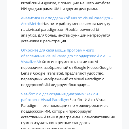
китайский и другие, с помощью нашего чат-бота
ИИ для диаграмм UML и других диаграмм.
Аналитика BI с поддержкой ИИ от Visual Paradigm –
ArchiMetric
: Начните работу менее чем за минуту
на ai.visual-paradigm.com/tool/ai-powered-bi-
analytics. Для большинства функций не требуется
установка и регистрация.
Откройте для себя мощь программного
обеспечения Visual Paradigm с поддержкой ИИ… –
Visualize AI
: Хотя инструменты, такие как AI-
переводчик изображений от Google (через Google
Lens и Google Translate), предлагают удобство,
переводчик изображений от Visual Paradigm с
поддержкой ИИ лидирует благодаря…
Чат-бот ИИ для создания диаграмм: как он
работает с Visual Paradigm
: Чат-бот ИИ от Visual
Paradigm — это помощник по моделированию с
поддержкой ИИ, который преобразует
естественный язык в диаграммы. Пользователям не
нужно изучать конкретные стандарты
моделирования или синтаксис.