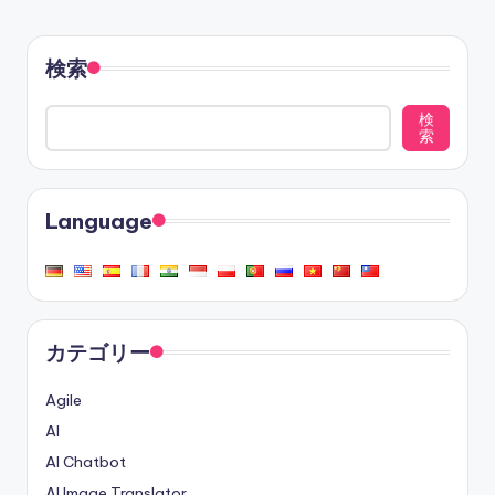
検索
検
索
Language
カテゴリー
Agile
AI
AI Chatbot
AI Image Translator