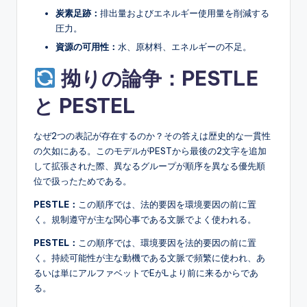
炭素足跡：
排出量およびエネルギー使用量を削減する
圧力。
資源の可用性：
水、原材料、エネルギーの不足。
拗りの論争：PESTLE
と PESTEL
なぜ2つの表記が存在するのか？その答えは歴史的な一貫性
の欠如にある。このモデルがPESTから最後の2文字を追加
して拡張された際、異なるグループが順序を異なる優先順
位で扱ったためである。
PESTLE：
この順序では、法的要因を環境要因の前に置
く。規制遵守が主な関心事である文脈でよく使われる。
PESTEL：
この順序では、環境要因を法的要因の前に置
く。持続可能性が主な動機である文脈で頻繁に使われ、あ
るいは単にアルファベットでEがLより前に来るからであ
る。