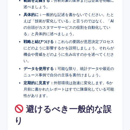
範囲を定義する：
分析対象の業界または企業を明確に
述べましょう。
具体的に：
一般的な記述を書かないでください。たと
えば「技術が変化している」と言うのではなく、「AI
の台頭がカスタマーサービスの役割を自動化してい
る」と具体的に述べましょう。
戦略と結びつける：
これらの要因が意思決定プロセス
にどのように影響するかを説明しましょう。それらが
機会や脅威をどのように生み出すのかを述べてくださ
い。
データを使用する：
可能な限り、統計データや最近の
ニュース事例で自分の主張を裏付けましょう。
定期的に見直す：
外部環境は急速に変化します。6か
月前に書かれたレポートはすでに陳腐化している可能
性があります。
避けるべき一般的な誤
り