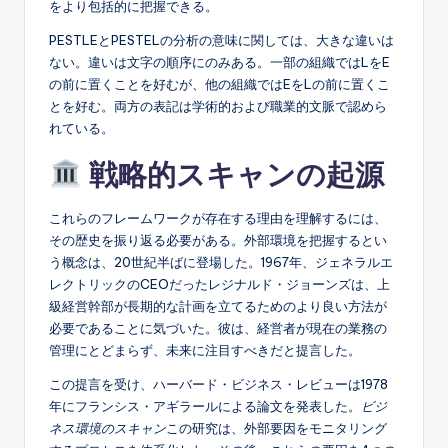
をより包括的に把握できる。
s
PESTLEとPESTELの分析の意味に関しては、大きな違いは
ない。違いは文字の順序にのみある。一部の組織ではLをE
の前に置くことを好むが、他の組織ではEをLの前に置くこ
とを好む。両方の表記は学術的および職業的文脈で認めら
れている。
戦略的スキャンの起源
これらのフレームワークが存在する理由を理解するには、
その歴史を振り返る必要がある。外部環境を把握するとい
う概念は、20世紀半ばに登場した。1967年、ジェネラルエ
レクトリックのCEOだったレジナルド・ジョーンズは、上
級経営幹部が長期的な計画を立てるためのより良い方法が
必要であることに気づいた。彼は、経営者が現在の業務の
管理にとどまらず、未来に注目すべきだと提言した。
この提言を受け、ハーバード・ビジネス・レビューは1978
年にフランシス・アギラールによる論文を発表した。
ビジ
ネス環境のスキャン
この研究は、外部要因をモニタリング