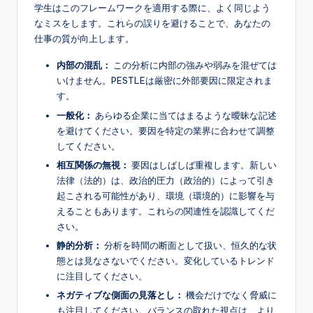
学生はこのフレームワークを適用する際に、よく同じよう
なミスをします。これらの誤りを避けることで、あなたの
仕事の質が向上します。
内部の混乱：
この分析に内部の強みや弱みを混ぜては
いけません。PESTLEは厳密に外部要因に限定されま
す。
一般化：
あらゆる企業に当てはまるような曖昧な記述
を避けてください。要因を特定の業界に合わせて調整
してください。
相互関係の無視：
要因はしばしば重複します。新しい
法律（法的）は、政治的圧力（政治的）によって引き
起こされる可能性があり、環境（環境的）に影響を与
えることもあります。これらの関連性を認識してくだ
さい。
静的分析：
分析を時間の断面として扱い、恒久的な状
態とは見なさないでください。変化しているトレンド
に注目してください。
ネガティブな側面の見落とし：
機会だけでなく脅威に
も注目してください。バランスの取れた視点は、より