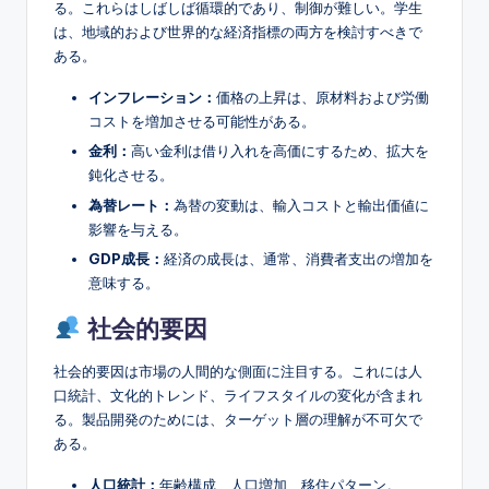
る。これらはしばしば循環的であり、制御が難しい。学生
は、地域的および世界的な経済指標の両方を検討すべきで
ある。
インフレーション：
価格の上昇は、原材料および労働
コストを増加させる可能性がある。
金利：
高い金利は借り入れを高価にするため、拡大を
鈍化させる。
為替レート：
為替の変動は、輸入コストと輸出価値に
影響を与える。
GDP成長：
経済の成長は、通常、消費者支出の増加を
意味する。
社会的要因
社会的要因は市場の人間的な側面に注目する。これには人
口統計、文化的トレンド、ライフスタイルの変化が含まれ
る。製品開発のためには、ターゲット層の理解が不可欠で
ある。
人口統計：
年齢構成、人口増加、移住パターン。