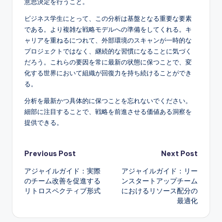
意思決定を行うこと。
ビジネス学生にとって、この分析は基盤となる重要な要素
である。より複雑な戦略モデルへの準備をしてくれる。キ
ャリアを重ねるにつれて、外部環境のスキャンが一時的な
プロジェクトではなく、継続的な習慣になることに気づく
だろう。これらの要因を常に最新の状態に保つことで、変
化する世界において組織が回復力を持ち続けることができ
る。
分析を最新かつ具体的に保つことを忘れないでください。
細部に注目することで、戦略を前進させる価値ある洞察を
提供できる。
Post
Previous Post
Next Post
アジャイルガイド：実際
アジャイルガイド：リー
navigation
のチーム改善を促進する
ンスタートアップチーム
リトロスペクティブ形式
におけるリソース配分の
最適化