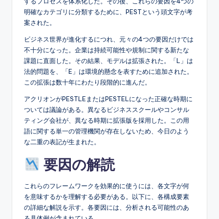
するプロセスを体系化した。その後、これらの要因を4つの
明確なカテゴリに分類するために、PESTという頭文字が考
案された。
ビジネス世界が進化するにつれ、元々の4つの要因だけでは
不十分になった。企業は持続可能性や規制に関する新たな
課題に直面した。その結果、モデルは拡張された。「L」は
法的問題を、「E」は環境的懸念を表すために追加された。
この拡張は数十年にわたり段階的に進んだ。
アクリオンがPESTLEまたはPESTELになった正確な時期に
ついては議論がある。異なるビジネススクールやコンサル
ティング会社が、異なる時期に拡張版を採用した。この用
語に関する単一の管理機関が存在しないため、今日のよう
な二重の表記が生まれた。
要因の解読
これらのフレームワークを効果的に使うには、各文字が何
を意味するかを理解する必要がある。以下に、各構成要素
の詳細な解説を示す。各要因には、分析される可能性のあ
る具体例が含まれている。