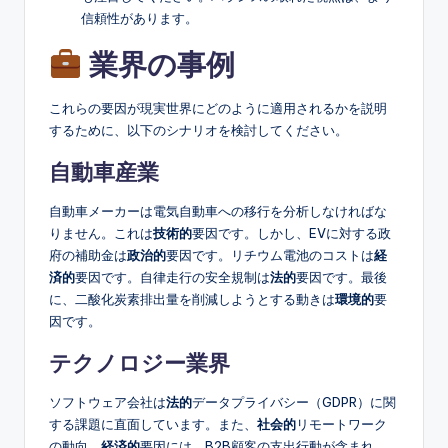
信頼性があります。
業界の事例
これらの要因が現実世界にどのように適用されるかを説明
するために、以下のシナリオを検討してください。
自動車産業
自動車メーカーは電気自動車への移行を分析しなければな
りません。これは
技術的
要因です。しかし、EVに対する政
府の補助金は
政治的
要因です。リチウム電池のコストは
経
済的
要因です。自律走行の安全規制は
法的
要因です。最後
に、二酸化炭素排出量を削減しようとする動きは
環境的
要
因です。
テクノロジー業界
ソフトウェア会社は
法的
データプライバシー（GDPR）に関
する課題に直面しています。また、
社会的
リモートワーク
の動向。
経済的
要因には、B2B顧客の支出行動が含まれ