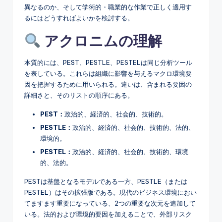
e
異なるのか、そして学術的・職業的な作業で正しく適用す
&
るにはどうすればよいかを検討する。
D
アクロニムの理解
i
本質的には、PEST、PESTLE、PESTELは同じ分析ツール
g
を表している。これらは組織に影響を与えるマクロ環境要
it
因を把握するために用いられる。違いは、含まれる要因の
詳細さと、そのリストの順序にある。
a
PEST：
政治的、経済的、社会的、技術的。
l
PESTLE：
政治的、経済的、社会的、技術的、法的、
I
環境的。
n
PESTEL：
政治的、経済的、社会的、技術的、環境
的、法的。
si
g
PESTは基盤となるモデルである一方、PESTLE（または
PESTEL）はその拡張版である。現代のビジネス環境におい
h
てますます重要になっている、2つの重要な次元を追加して
t
いる。法的および環境的要因を加えることで、外部リスク