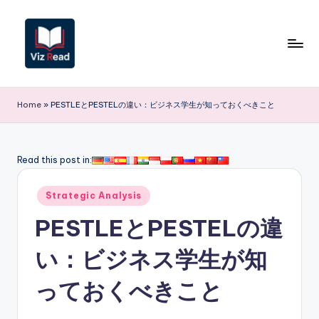
Skip
to
content
V
iz
Home
»
PESTLEとPESTELの違い：ビジネス学生が知っておくべきこと
R
e
Read this post in:
a
Posted
d
Strategic Analysis
in
J
PESTLEとPESTELの違
a
い：ビジネス学生が知
p
っておくべきこと
a
n