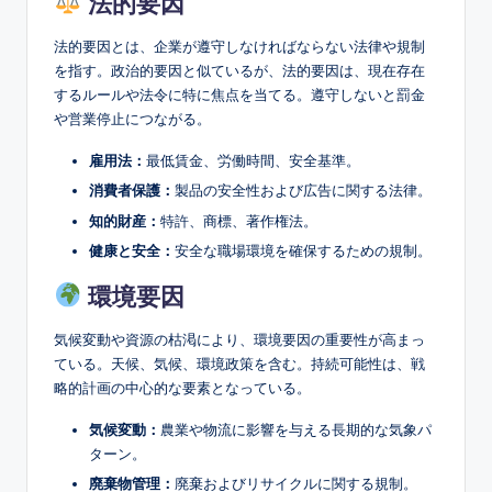
法的要因
法的要因とは、企業が遵守しなければならない法律や規制
を指す。政治的要因と似ているが、法的要因は、現在存在
するルールや法令に特に焦点を当てる。遵守しないと罰金
や営業停止につながる。
雇用法：
最低賃金、労働時間、安全基準。
消費者保護：
製品の安全性および広告に関する法律。
知的財産：
特許、商標、著作権法。
健康と安全：
安全な職場環境を確保するための規制。
環境要因
気候変動や資源の枯渇により、環境要因の重要性が高まっ
ている。天候、気候、環境政策を含む。持続可能性は、戦
略的計画の中心的な要素となっている。
気候変動：
農業や物流に影響を与える長期的な気象パ
ターン。
廃棄物管理：
廃棄およびリサイクルに関する規制。