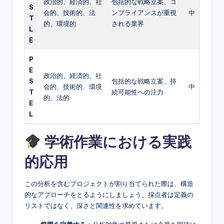
政治的、経済的、社
包括的な戦略立案、コ
S
会的、技術的、法
ンプライアンスが重視
中
T
的、環境的
される業界
L
E
P
E
政治的、経済的、社
S
包括的な戦略立案、持
会的、技術的、環境
中
T
続可能性への注力
的、法的
E
L
学術作業における実践
的応用
この分析を含むプロジェクトが割り当てられた際は、構造
的なアプローチをとるようにしましょう。採点者は定義の
リストではなく、深さと関連性を求めています。