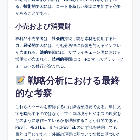
る。
技術的
要因には、コードを新しい基準に更新する必要
があることである。
小売および消費財
衣料品小売業者は、
社会的
持続可能な素材を使用する圧
力。
経済的
要因には、可処分所得に影響を与えるインフレ
が含まれる。
法的
要因には、サプライチェーン国における
労働法が含まれる。
技術的
要因には、eコマースプラットフ
ォームへの移行が含まれる。
戦略分析における最終
的な考察
これらのツールを習得するには練習が必要である。単に文
字を暗記するのではなく、マクロ環境がビジネスの現実を
どのように形作っているかを理解することが目的である。
PEST、PESTLE、またはPESTELのいずれを使用しても、
目的は同じである：外部の現実に基づいて情報に基づいた