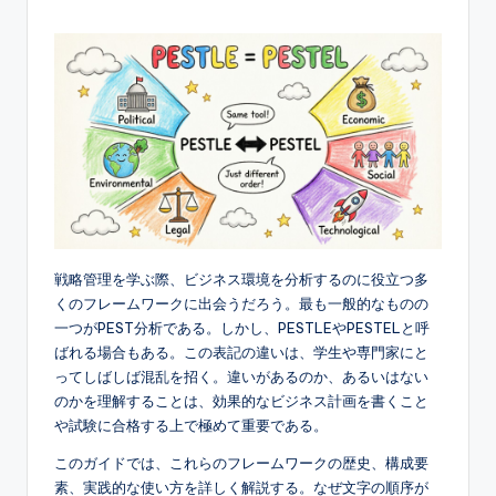
e
s
e
-
A
I,
S
戦略管理を学ぶ際、ビジネス環境を分析するのに役立つ多
o
くのフレームワークに出会うだろう。最も一般的なものの
f
一つがPEST分析である。しかし、PESTLEやPESTELと呼
ばれる場合もある。この表記の違いは、学生や専門家にと
t
ってしばしば混乱を招く。違いがあるのか、あるいはない
w
のかを理解することは、効果的なビジネス計画を書くこと
や試験に合格する上で極めて重要である。
a
r
このガイドでは、これらのフレームワークの歴史、構成要
素、実践的な使い方を詳しく解説する。なぜ文字の順序が