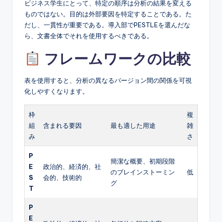
ビジネス学生にとって、特定の順序は分析の結果を変える
ものではない。目的は外部要因を特定することである。た
だし、一貫性が重要である。導入部でPESTLEを選んだな
ら、文書全体でそれを使用するべきである。
フレームワークの比較
表を使用すると、分析の異なるバージョン間の関係を可視
化しやすくなります。
枠
複
組
含まれる要因
最も適した用途
雑
み
さ
P
簡潔な概要、初期段階
E
政治的、経済的、社
のブレインストーミン
低
S
会的、技術的
グ
T
P
E