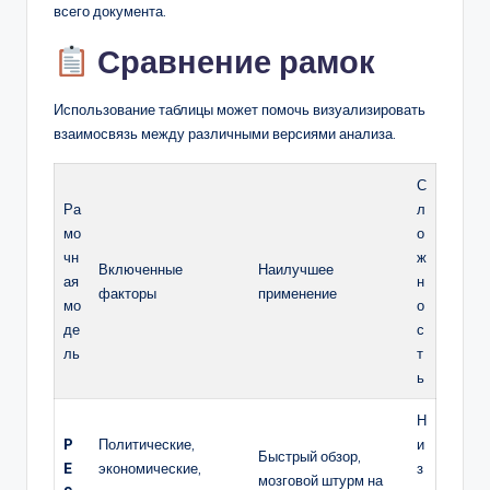
всего документа.
Сравнение рамок
Использование таблицы может помочь визуализировать
взаимосвязь между различными версиями анализа.
С
Ра
л
мо
о
чн
ж
Включенные
Наилучшее
ая
н
факторы
применение
мо
о
де
с
ль
т
ь
Н
P
Политические,
и
Быстрый обзор,
E
экономические,
з
мозговой штурм на