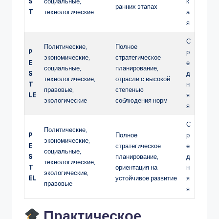
S
социальные,
к
ранних этапах
T
технологические
а
я
С
Политические,
Полное
P
р
экономические,
стратегическое
E
е
социальные,
планирование,
S
д
технологические,
отрасли с высокой
T
н
правовые,
степенью
LE
я
экологические
соблюдения норм
я
С
Политические,
P
Полное
р
экономические,
E
стратегическое
е
социальные,
S
планирование,
д
технологические,
T
ориентация на
н
экологические,
EL
устойчивое развитие
я
правовые
я
Практическое