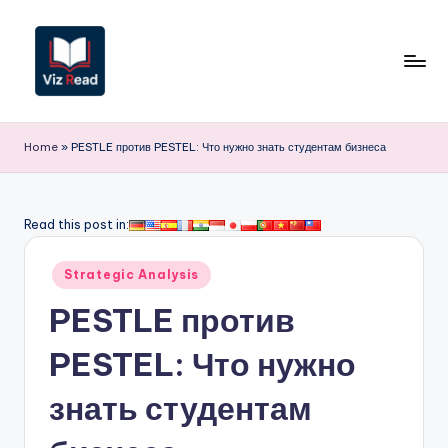
Перейти
к
содержимому
V
iz
Home
»
PESTLE против PESTEL: Что нужно знать студентам бизнеса
R
e
Read this post in:
a
Опубликовано
d
Strategic Analysis
в
R
PESTLE против
u
PESTEL: Что нужно
s
знать студентам
si
a