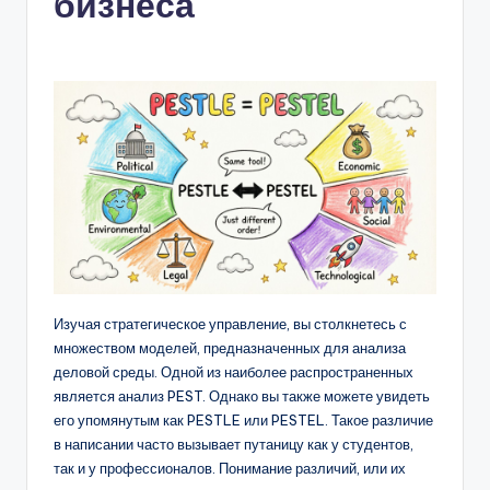
бизнеса
n
-
A
I,
S
o
f
t
w
Изучая стратегическое управление, вы столкнетесь с
множеством моделей, предназначенных для анализа
a
деловой среды. Одной из наиболее распространенных
r
является анализ PEST. Однако вы также можете увидеть
его упомянутым как PESTLE или PESTEL. Такое различие
e
в написании часто вызывает путаницу как у студентов,
&
так и у профессионалов. Понимание различий, или их