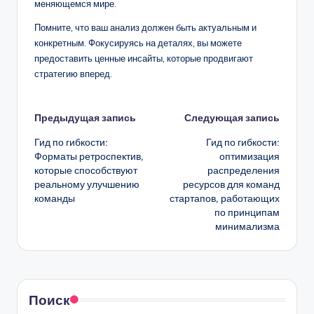
меняющемся мире.
Помните, что ваш анализ должен быть актуальным и
конкретным. Фокусируясь на деталях, вы можете
предоставить ценные инсайты, которые продвигают
стратегию вперед.
Навигация
Предыдущая запись
Следующая запись
Гид по гибкости:
Гид по гибкости:
записи
Форматы ретроспектив,
оптимизация
которые способствуют
распределения
реальному улучшению
ресурсов для команд
команды
стартапов, работающих
по принципам
минимализма
Поиск