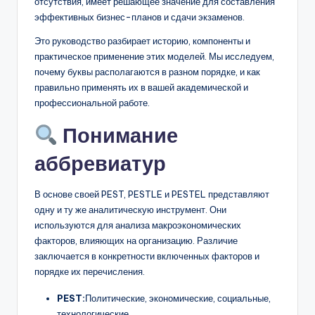
отсутствия, имеет решающее значение для составления
D
эффективных бизнес-планов и сдачи экзаменов.
i
Это руководство разбирает историю, компоненты и
g
практическое применение этих моделей. Мы исследуем,
it
почему буквы располагаются в разном порядке, и как
правильно применять их в вашей академической и
a
профессиональной работе.
l
Понимание
I
аббревиатур
n
si
В основе своей PEST, PESTLE и PESTEL представляют
одну и ту же аналитическую инструмент. Они
g
используются для анализа макроэкономических
h
факторов, влияющих на организацию. Различие
заключается в конкретности включенных факторов и
t
порядке их перечисления.
s
PEST:
Политические, экономические, социальные,
технологические.