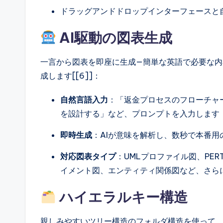
ドラッグアンドドロップインターフェースと
AI駆動の図表生成
一言から図表を即座に生成—簡単な英語で必要な内
成します[[6]]：
自然言語入力
：「返金プロセスのフローチャ
を設計する」など、プロンプトを入力します
即時生成
：AIが意味を解析し、数秒で本番用
対応図表タイプ
：UMLプロファイル図、PE
イメント図、エンティティ関係図など、さらに多数[[2
ハイエラルキー構造
親しみやすいツリー構造のフォルダ構造を使って、知識