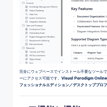
ft
w
a
r
e
&
D
完全にウェブベースでインストール不要なツールであ
i
ーにアクセス可能です。
Visual Paradigm O
g
フェッショナルエディション／デスクトッププロ
it
a