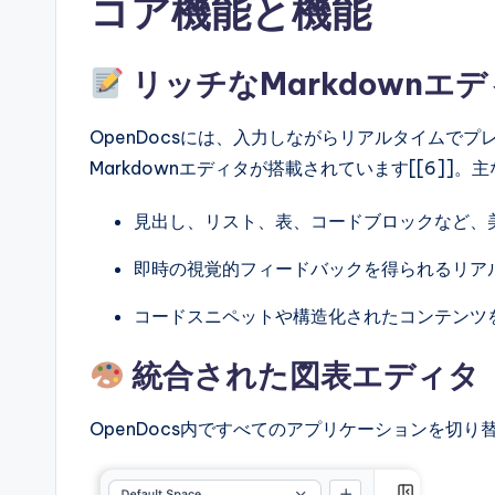
コア機能と機能
l
リッチなMarkdownエ
I
n
OpenDocsには、入力しながらリアルタイムで
Markdownエディタが搭載されています[[6]]
si
g
見出し、リスト、表、コードブロックなど、
h
即時の視覚的フィードバックを得られるリア
t
コードスニペットや構造化されたコンテンツ
s
統合された図表エディタ
OpenDocs内ですべてのアプリケーションを切り