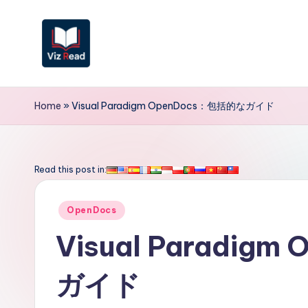
Skip
to
content
V
iz
Home
»
Visual Paradigm OpenDocs：包括的なガイド
R
e
Read this post in:
a
Posted
OpenDocs
d
in
Visual Paradig
J
ガイド
a