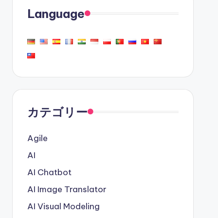
Language
カテゴリー
Agile
AI
AI Chatbot
AI Image Translator
AI Visual Modeling