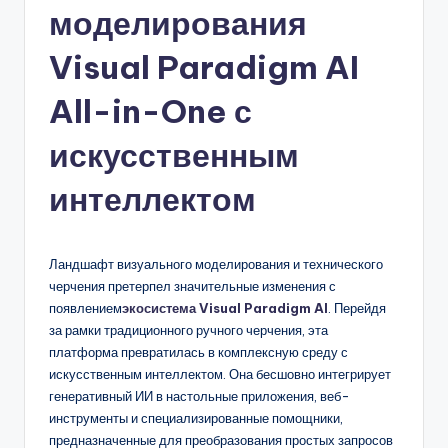
моделирования
n
-
Visual Paradigm AI
A
All-in-One с
I,
искусственным
S
o
интеллектом
f
t
Ландшафт визуального моделирования и технического
w
черчения претерпел значительные изменения с
появлением
экосистема Visual Paradigm AI
. Перейдя
a
за рамки традиционного ручного черчения, эта
r
платформа превратилась в комплексную среду с
искусственным интеллектом. Она бесшовно интегрирует
e
генеративный ИИ в настольные приложения, веб-
&
инструменты и специализированные помощники,
предназначенные для преобразования простых запросов