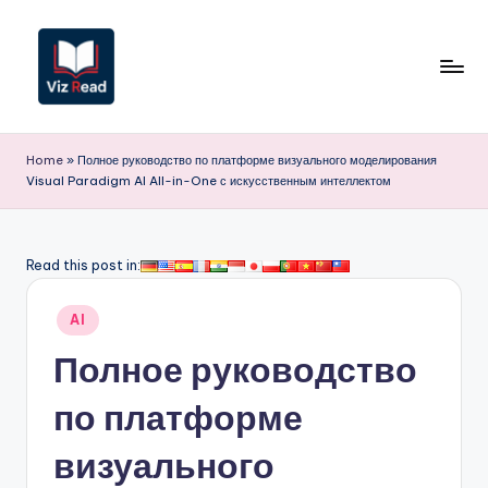
Перейти
к
содержимому
V
iz
Home
»
Полное руководство по платформе визуального моделирования
Visual Paradigm AI All-in-One с искусственным интеллектом
R
e
a
Read this post in:
d
Опубликовано
AI
R
в
Полное руководство
u
s
по платформе
si
визуального
a