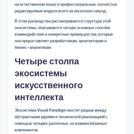
D
на естественном языке в профессиональные, полностью
i
редактируемые модели всего за несколько секунд.
g
В этом руководстве рассматривается структура этой
экосистемы, описываются четыре основных способа
it
взаимодействия и конкретные преимущества, которые
a
она предоставляет разработчикам, архитекторам и
бизнес-аналитикам.
l
Четыре столпа
I
n
экосистемы
si
искусственного
g
интеллекта
h
t
Экосистема Visual Paradigm мостит разрыв между
абстрактными идеями и технической реализацией с
s
помощью четырех различных, но взаимосвязанных
компонентов.