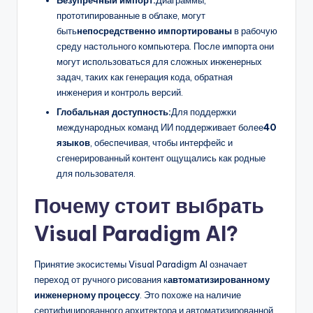
Безупречный импорт:
Диаграммы,
прототипированные в облаке, могут
быть
непосредственно импортированы
в рабочую
среду настольного компьютера. После импорта они
могут использоваться для сложных инженерных
задач, таких как генерация кода, обратная
инженерия и контроль версий.
Глобальная доступность:
Для поддержки
международных команд ИИ поддерживает более
40
языков
, обеспечивая, чтобы интерфейс и
сгенерированный контент ощущались как родные
для пользователя.
Почему стоит выбрать
Visual Paradigm AI?
Принятие экосистемы Visual Paradigm AI означает
переход от ручного рисования к
автоматизированному
инженерному процессу
. Это похоже на наличие
сертифицированного архитектора и автоматизированной