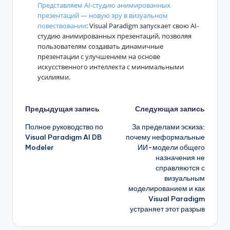
Представляем AI-студию анимированных
презентаций — новую эру в визуальном
повествовании
: Visual Paradigm запускает свою AI-
студию анимированных презентаций, позволяя
пользователям создавать динамичные
презентации с улучшением на основе
искусственного интеллекта с минимальными
усилиями.
Навигация
Предыдущая запись
Следующая запись
Полное руководство по
За пределами эскиза:
записи
Visual Paradigm AI DB
почему неформальные
Modeler
ИИ-модели общего
назначения не
справляются с
визуальным
моделированием и как
Visual Paradigm
устраняет этот разрыв