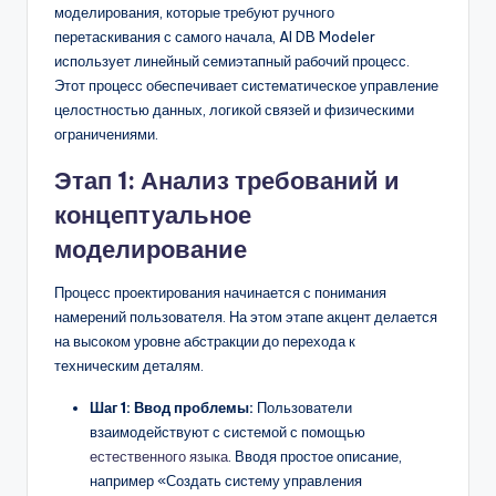
D
моделирования, которые требуют ручного
перетаскивания с самого начала, AI DB Modeler
i
использует линейный семиэтапный рабочий процесс.
g
Этот процесс обеспечивает систематическое управление
целостностью данных, логикой связей и физическими
it
ограничениями.
a
Этап 1: Анализ требований и
l
концептуальное
I
моделирование
n
Процесс проектирования начинается с понимания
si
намерений пользователя. На этом этапе акцент делается
g
на высоком уровне абстракции до перехода к
техническим деталям.
h
t
Шаг 1: Ввод проблемы:
Пользователи
взаимодействуют с системой с помощью
s
естественного языка
. Вводя простое описание,
например «Создать систему управления