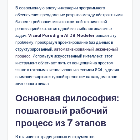
n
В современную эпоху инженерии программного
обеспечения преодоление разрыва между абстрактными
-
бизнес-требованиями и конкретной технической
A
реализацией остается одной из наиболее значимых
задач.
Visual Paradigm AI DB Modeler
решает эту
I,
проблему, преобразуя проектирование баз данных в
S
структурированный,
автоматизированный инженерный
процесс
. Используя искусственный интеллект, этот
o
инструмент облегчает путь от концепций на простом
f
языке к готовым к использованию схемам SQL, уделяя
внимание «архитектурной зрелости» на каждом этапе
t
жизненного цикла.
w
Основная философия:
a
пошаговый рабочий
r
процесс из 7 этапов
e
&
В отличие от традиционных инструментов