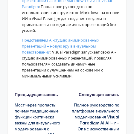
презентаций на основе Markdown с ИИ от Visual
Paradigm
: Пошаговое руководство по
использованию инструментов Markdown на основе
ИИ в Visual Paradigm для создания визуально
привлекательных и динамичных презентаций без
усилий.
Представляем AI-студию анимированных
презентаций – новую эру в визуальном
повествовании
: Visual Paradigm запускает свою AI-
студию анимированных презентаций, позволяя
пользователям создавать динамичные
презентации с улучшением на основе ИИ с
минимальными усилиями.
Навигация
Предыдущая запись
Следующая запись
Мост через пропасть:
Полное руководство по
записи
почему традиционные
платформе визуального
функции критически
моделирования Visual
важны для визуального
Paradigm AI All-in-
моделирования с
One с искусственным