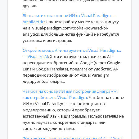
других.
BI-аналитика на основе ИИ от Visual Paradigm —
ArchiMetric
: Начните работу менее чем за минуту
на ai.visual-paradigm.com/tool/ai-powered-bi-
analytics. Для большинства функций не требуется
установка и регистрация.
Откройте мощь AI-инструментов Visual Paradigm…
— Visualize AI
: Хотя инструменты, такие как AI-
переводчик изображений от Google (через Google
Lens и Google Translate), предлагают удобство, AI-
переводчик изображений от Visual Paradigm
лидирует благодаря…
Чат-бот на основе ИИ для построения диаграмм:
как он работает с Visual Paradigm
: Чат-бот на основе
ИИ от Visual Paradigm — это помощник по
моделированию, который преобразует
естественный язык в диаграммы. Пользователям не
нужно изучать конкретные стандарты или
синтаксис моделирования.
Функции мозгового штурма на основе ИИ — Visual