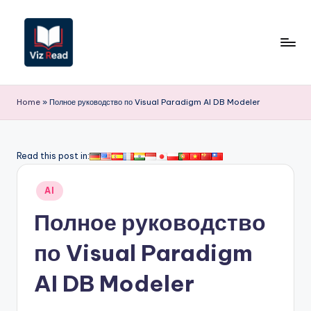
Перейти
к
содержимому
V
iz
Home
»
Полное руководство по Visual Paradigm AI DB Modeler
R
e
Read this post in:
a
Опубликовано
d
AI
в
R
Полное руководство
u
по Visual Paradigm
s
AI DB Modeler
si
a