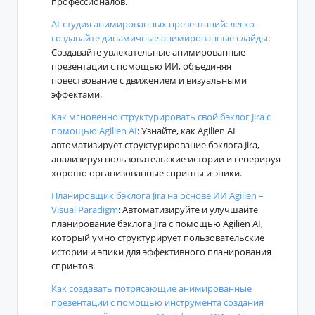
профессионалов.
AI-студия анимированных презентаций: легко
создавайте динамичные анимированные слайды
:
Создавайте увлекательные анимированные
презентации с помощью ИИ, объединяя
повествование с движением и визуальными
эффектами.
Как мгновенно структурировать свой бэклог Jira с
помощью Agilien AI
: Узнайте, как Agilien AI
автоматизирует структурирование бэклога Jira,
анализируя пользовательские истории и генерируя
хорошо организованные спринты и эпики.
Планировщик бэклога Jira на основе ИИ Agilien –
Visual Paradigm
: Автоматизируйте и улучшайте
планирование бэклога Jira с помощью Agilien AI,
который умно структурирует пользовательские
истории и эпики для эффективного планирования
спринтов.
Как создавать потрясающие анимированные
презентации с помощью инструмента создания