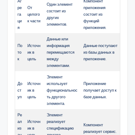
Аг
Компонент
Один элемент
ре
От
приложения
состоит из
га
целого
состоит из
других
ци
к части
функций
элементов.
я
приложения.
Данные или
По
Источн
информация
Данные поступают
то
ик в
перемещаются
из базы данных в
к
цель
между
приложение.
элементами.
Элемент
До
Источн
использует
Приложение
ст
ик в
функциональнос
получает доступ к
уп
цель
ть другого
базе данных.
элемента.
Ре
Элемент
ал
Источн
реализует
Компонент
из
ик в
спецификацию
реализует сервис.
ац
цель
другого