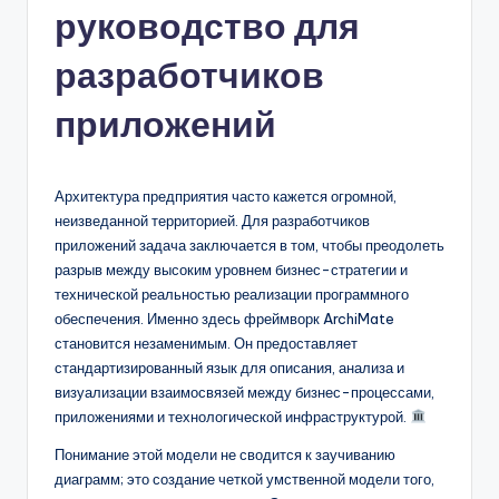
руководство для
n
-
разработчиков
A
приложений
I,
S
Архитектура предприятия часто кажется огромной,
o
неизведанной территорией. Для разработчиков
f
приложений задача заключается в том, чтобы преодолеть
разрыв между высоким уровнем бизнес-стратегии и
t
технической реальностью реализации программного
w
обеспечения. Именно здесь фреймворк ArchiMate
становится незаменимым. Он предоставляет
a
стандартизированный язык для описания, анализа и
r
визуализации взаимосвязей между бизнес-процессами,
приложениями и технологической инфраструктурой.
e
Понимание этой модели не сводится к заучиванию
&
диаграмм; это создание четкой умственной модели того,