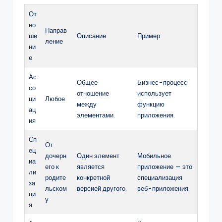
От
но
Направ
ше
Описание
Пример
ление
ни
е
Ас
Общее
Бизнес-процесс
со
отношение
использует
ци
Любое
между
функцию
ац
элементами.
приложения.
ия
Сп
От
ец
дочерн
Один элемент
Мобильное
иа
его к
является
приложение — это
ли
родите
конкретной
специализация
за
льском
версией другого.
веб-приложения.
ци
у
я