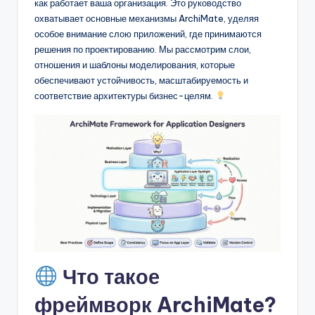
D
как работает ваша организация. Это руководство
охватывает основные механизмы ArchiMate, уделяя
i
особое внимание слою приложений, где принимаются
g
решения по проектированию. Мы рассмотрим слои,
отношения и шаблоны моделирования, которые
it
обеспечивают устойчивость, масштабируемость и
a
соответствие архитектуры бизнес-целям.
l
I
n
si
g
h
t
Что такое
s
фреймворк ArchiMate?