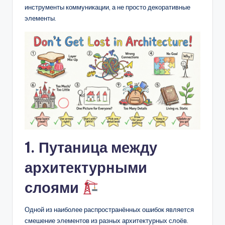
D
инструменты коммуникации, а не просто декоративные
i
элементы.
g
it
a
l
I
n
si
1. Путаница между
g
архитектурными
h
слоями
t
s
Одной из наиболее распространённых ошибок является
смешение элементов из разных архитектурных слоёв.