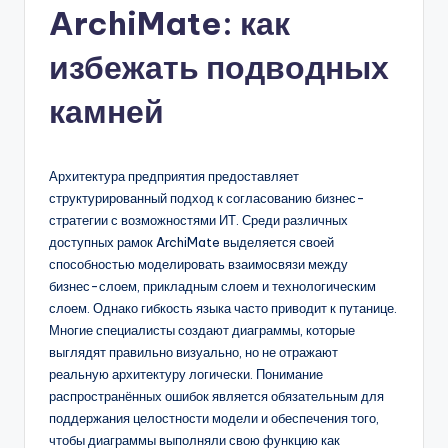
ArchiMate: как
n
-
избежать подводных
A
камней
I,
S
Архитектура предприятия предоставляет
o
структурированный подход к согласованию бизнес-
f
стратегии с возможностями ИТ. Среди различных
доступных рамок ArchiMate выделяется своей
t
способностью моделировать взаимосвязи между
w
бизнес-слоем, прикладным слоем и технологическим
слоем. Однако гибкость языка часто приводит к путанице.
a
Многие специалисты создают диаграммы, которые
r
выглядят правильно визуально, но не отражают
реальную архитектуру логически. Понимание
e
распространённых ошибок является обязательным для
&
поддержания целостности модели и обеспечения того,
чтобы диаграммы выполняли свою функцию как