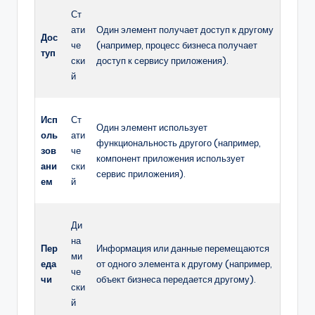
Ст
ати
Один элемент получает доступ к другому
Дос
че
(например, процесс бизнеса получает
туп
ски
доступ к сервису приложения).
й
Исп
Ст
Один элемент использует
оль
ати
функциональность другого (например,
зов
че
компонент приложения использует
ани
ски
сервис приложения).
ем
й
Ди
на
Пер
Информация или данные перемещаются
ми
еда
от одного элемента к другому (например,
че
чи
объект бизнеса передается другому).
ски
й