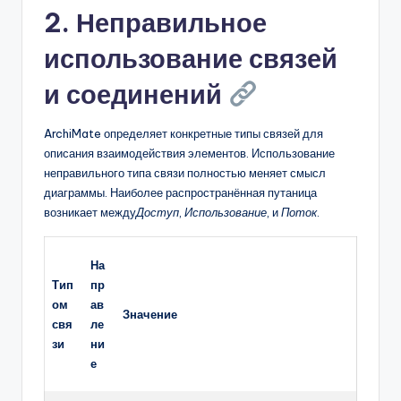
2. Неправильное
использование связей
и соединений
ArchiMate определяет конкретные типы связей для
описания взаимодействия элементов. Использование
неправильного типа связи полностью меняет смысл
диаграммы. Наиболее распространённая путаница
возникает между
Доступ
,
Использование
, и
Поток
.
На
Тип
пр
ом
ав
Значение
свя
ле
зи
ни
е