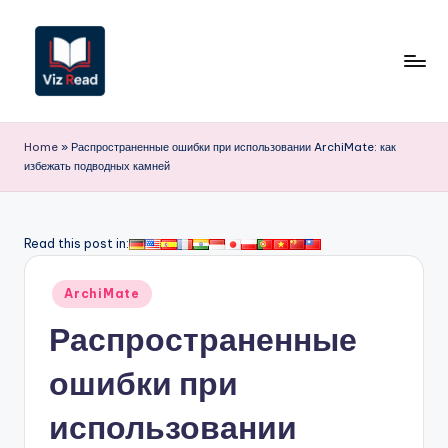
Перейти
к
содержимому
V
iz
Home
»
Распространенные ошибки при использовании ArchiMate: как
избежать подводных камней
R
e
a
Read this post in:
d
Опубликовано
ArchiMate
R
в
Распространенные
u
s
ошибки при
si
использовании
a