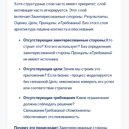
Хотя структурные слои часто имеют приоритет, слой
мотивации часто игнорируется. Этот слой
включает
Заинтересованные стороны
,
Результаты
,
Оценки
,
Цели
,
Принципы
, и
Требований
. Без этого слоя
архитектура лишена контекста и обоснования.
Отсутствующие заинтересованные стороны:
Кто
строит это? Кто его использует? Без определения
заинтересованной стороны
Принципы
и
Требований
не имеют источника.
Отсутствующие цели:
Зачем мы строим это
приложение? Если бизнес-процесс моделируется
без связанной
Цели
, невозможно измерить его успех
или соответствие стратегии.
Отсутствующие требования:
Какие ограничения
должна соблюдать решение?
Связывание
Требований
с
Компоненты
обеспечивает отслеживаемость.
Почему это происходит:
Заинтересованные стороны