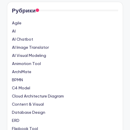
Рубрики
Agile
AI
AI Chatbot
AI Image Translator
AI Visual Modeling
Animation Tool
ArchiMate
BPMN
C4 Model
Cloud Architecture Diagram
Content & Visual
Database Design
ERD
Flipbook Tool