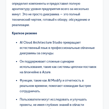
D
определил компоненты и предоставил полную
i
архитектуру уровня предприятия всего за несколько
минут. Это не просто диаграмма — это полный
g
технический чертеж, готовый к обзору, обсуждению и
it
реализации.
a
Краткое резюме
l
AI Cloud Architecture Studio превращает
естественный язык в профессиональные облачные
I
диаграммы за секунды.
n
Он поддерживает сложные сценарии
si
использования, такие как системы цепочки поставок
на блокчейне в Azure.
g
Функции, такие как AI Modify и отчетность в
h
реальном времени, помогают командам быстрее
t
сотрудничать.
s
Пользователи могут исследовать и улучшать
проекты, не имея глубоких знаний в области