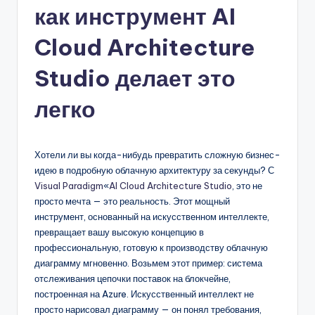
как инструмент AI
n
-
Cloud Architecture
A
Studio делает это
I,
легко
S
o
f
Хотели ли вы когда-нибудь превратить сложную бизнес-
идею в подробную облачную архитектуру за секунды? С
t
Visual Paradigm
«
AI Cloud Architecture Studio
, это не
w
просто мечта — это реальность. Этот мощный
инструмент, основанный на искусственном интеллекте,
a
превращает вашу высокую концепцию в
r
профессиональную, готовую к производству облачную
диаграмму мгновенно. Возьмем этот пример: система
e
отслеживания цепочки поставок на блокчейне,
&
построенная на Azure. Искусственный интеллект не
просто нарисовал диаграмму — он понял требования,