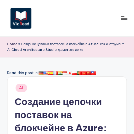
Перейти
к
содержимому
V
iz
Home
»
Создание цепочки поставок на блокчейне в Azure: как инструмент
AI Cloud Architecture Studio делает это легко
R
e
a
Read this post in:
d
Опубликовано
AI
R
в
Создание цепочки
u
s
поставок на
si
блокчейне в Azure:
a