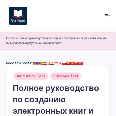
Перейти
к
содержимому
V
iz
Home
»
Полное руководство по созданию электронных книг и организации
их в красивой виртуальной книжной полке
R
e
a
Read this post in:
d
Опубликовано
Animation Tool
Flipbook Tool
R
в
Полное руководство
u
s
по созданию
si
электронных книг и
a