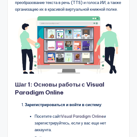
D
преобразование текста в речь (TTS) и голоса ИИ, а также
организацию их в красивой виртуальной книжной полке.
i
g
it
a
l
I
n
si
Шаг 1: Основы работы с Visual
Paradigm Online
g
h
Зарегистрироваться и войти в систему
:
t
Посетите сайт
Visual Paradigm Online
и
s
зарегистрируйтесь, если у вас еще нет
аккаунта.