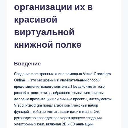
организации их в
n
-
красивой
A
виртуальной
I,
книжной полке
S
o
Введение
f
t
Создание электронных книг с помощью Visual Paradigm
Online — это бесшовный и увлекательный способ
w
представления вашего контента. Независимо от того,
a
разрабатываете ли вы образовательные материалы,
деловые презентации или личные проекты, инструменты
r
Visual Paradigm предлагают комплексный набор
e
функций, чтобы воплотить ваши идеи в жизнь. Это
руководство проведет вас через процесс создания
&
электронных книг, включая 2D и 3D анимации,