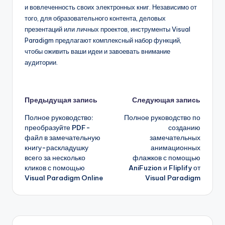
и вовлеченность своих электронных книг. Независимо от
того, для образовательного контента, деловых
презентаций или личных проектов, инструменты Visual
Paradigm предлагают комплексный набор функций,
чтобы оживить ваши идеи и завоевать внимание
аудитории.
Навигация
Предыдущая запись
Следующая запись
Полное руководство:
Полное руководство по
записи
преобразуйте PDF-
созданию
файл в замечательную
замечательных
книгу-раскладушку
анимационных
всего за несколько
флажков с помощью
кликов с помощью
AniFuzion и Fliplify от
Visual Paradigm Online
Visual Paradigm