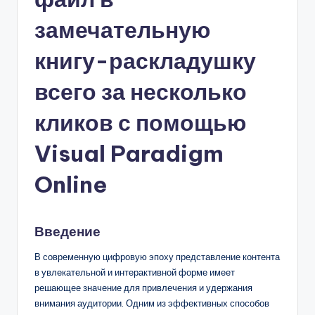
n
замечательную
-
книгу-раскладушку
A
всего за несколько
I,
S
кликов с помощью
o
Visual Paradigm
f
Online
t
w
a
Введение
r
В современную цифровую эпоху представление контента
e
в увлекательной и интерактивной форме имеет
решающее значение для привлечения и удержания
&
внимания аудитории. Одним из эффективных способов