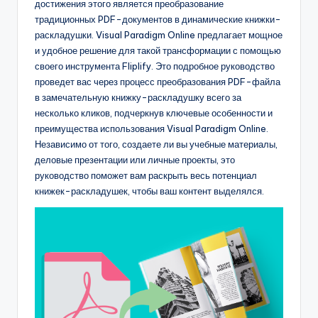
D
достижения этого является преобразование
традиционных PDF-документов в динамические книжки-
i
раскладушки. Visual Paradigm Online предлагает мощное
g
и удобное решение для такой трансформации с помощью
своего инструмента Fliplify. Это подробное руководство
it
проведет вас через процесс преобразования PDF-файла
a
в замечательную книжку-раскладушку всего за
несколько кликов, подчеркнув ключевые особенности и
l
преимущества использования Visual Paradigm Online.
I
Независимо от того, создаете ли вы учебные материалы,
деловые презентации или личные проекты, это
n
руководство поможет вам раскрыть весь потенциал
si
книжек-раскладушек, чтобы ваш контент выделялся.
g
h
t
s