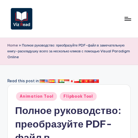
Перейти
к
содержимому
V
iz
Home
»
Полное руководство: преобразуйте PDF-файл в замечательную
книгу-раскладушку всего за несколько кликов с помощью Visual Paradigm
R
Online
e
a
Read this post in:
d
R
Опубликовано
Animation Tool
Flipbook Tool
в
u
Полное руководство:
s
преобразуйте PDF-
si
файл в
a