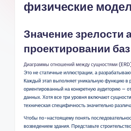
s
физические моде
si
a
Значение зрелости 
n
проектировании ба
-
A
Диаграммы отношений между сущностями (ERD
Это не статичные иллюстрации, а разрабатываю
I,
Каждый этап выполняет уникальную функцию в 
S
ориентированный на конкретную аудиторию — от
данных. Хотя все три уровня включают сущности
o
техническая специфичность значительно различ
ft
Чтобы по-настоящему понять последовательност
w
возведением здания. Представьте строительств