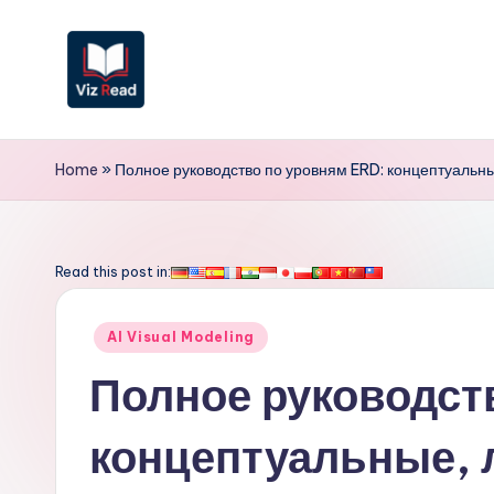
Перейти
к
содержимому
V
iz
Home
»
Полное руководство по уровням ERD: концептуальны
R
e
Read this post in:
a
Опубликовано
AI Visual Modeling
d
в
Полное руководст
R
концептуальные, 
u