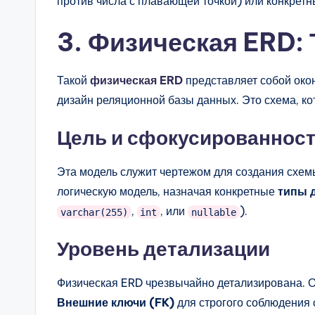
против числа с плавающей точкой) или конкретн
3. Физическая ERD:
Такой
физическая ERD
представляет собой око
дизайн реляционной базы данных. Это схема, ко
Цель и сфокусированнос
Эта модель служит чертежом для создания схем
логическую модель, назначая конкретные
типы 
,
, или
).
varchar(255)
int
nullable
Уровень детализации
Физическая ERD чрезвычайно детализирована. 
Внешние ключи (FK)
для строгого соблюдения 