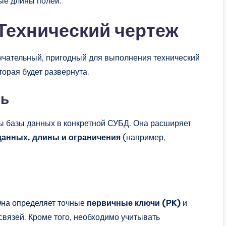
ые длины полей.
 Технический чертеж
нчательный, пригодный для выполнения технический
торая будет развернута.
ть
ы базы данных в конкретной СУБД. Она расширяет
данных, длины и ограничения
(например,
Она определяет точные
первичные ключи (PK)
и
связей. Кроме того, необходимо учитывать