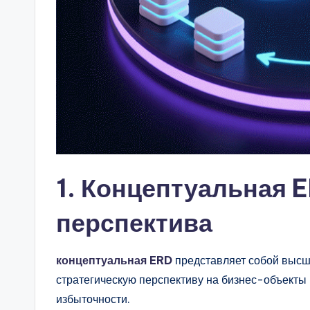
n
si
g
h
t
s
1. Концептуальная 
перспектива
концептуальная ERD
представляет собой высш
стратегическую перспективу на бизнес-объекты
избыточности.