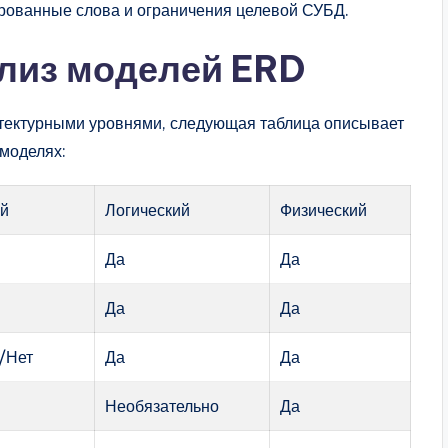
рованные слова и ограничения целевой СУБД.
лиз моделей ERD
итектурными уровнями, следующая таблица описывает
моделях:
ый
Логический
Физический
Да
Да
Да
Да
/Нет
Да
Да
Необязательно
Да