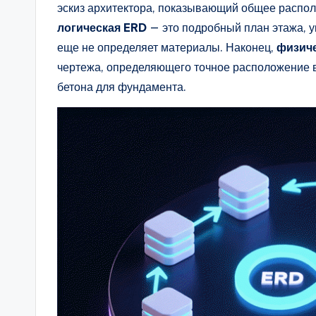
эскиз архитектора, показывающий общее располож
a
логическая ERD
— это подробный план этажа, 
r
еще не определяет материалы. Наконец,
физич
чертежа, определяющего точное расположение в
e
бетона для фундамента.
&
D
i
g
it
a
l
I