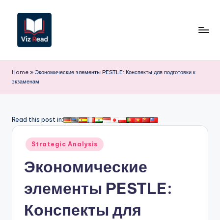
Перейти
к
содержимому
V
iz
Home
»
Экономические элементы PESTLE: Конспекты для подготовки к
экзаменам
R
e
a
Read this post in:
d
Опубликовано
Strategic Analysis
R
в
Экономические
u
s
элементы PESTLE:
si
Конспекты для
a