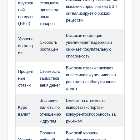
внутрен
стоимость
высокий спрос; низкий ВВП
ний
произведе
сигнализирует о рисках
продукт
нных
рецессии
(ВВП)
товаров
Высокая инфляция
Уровень
Скорость
увеличивает издержки и
инфляц
роста цен
снижает покупательную
ии
способность
Высокие ставки снижают
Процент
Стоимость
инвестиции и увеличивают
ные
заимствов
расходы на обслуживание
ставки
ания денег
долга
Значение
Влияет на стоимость
Курс
валюты по
импорта/экспорта и
валют
отношению
конкурентоспособность за
к другим
рубежом
Процент
Высокий уровень
Уровень
рабочей
безработицы снижает