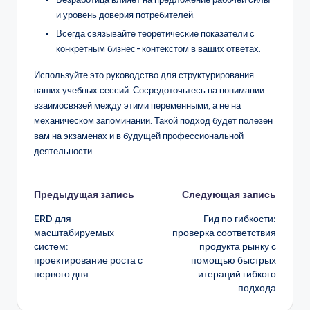
и уровень доверия потребителей.
Всегда связывайте теоретические показатели с
конкретным бизнес-контекстом в ваших ответах.
Используйте это руководство для структурирования
ваших учебных сессий. Сосредоточьтесь на понимании
взаимосвязей между этими переменными, а не на
механическом запоминании. Такой подход будет полезен
вам на экзаменах и в будущей профессиональной
деятельности.
Навигация
Предыдущая запись
Следующая запись
ERD для
Гид по гибкости:
записи
масштабируемых
проверка соответствия
систем:
продукта рынку с
проектирование роста с
помощью быстрых
первого дня
итераций гибкого
подхода