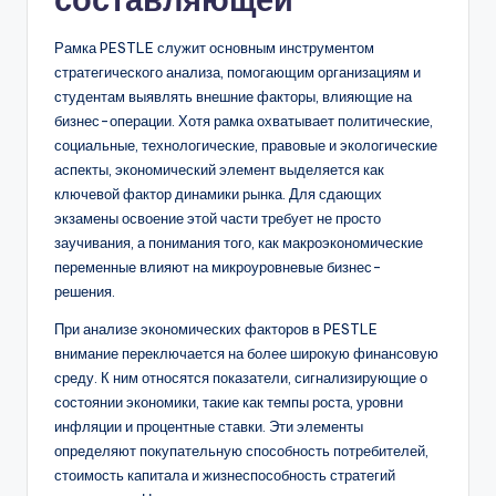
D
i
Рамка PESTLE служит основным инструментом
стратегического анализа, помогающим организациям и
g
студентам выявлять внешние факторы, влияющие на
it
бизнес-операции. Хотя рамка охватывает политические,
социальные, технологические, правовые и экологические
a
аспекты, экономический элемент выделяется как
l
ключевой фактор динамики рынка. Для сдающих
экзамены освоение этой части требует не просто
I
заучивания, а понимания того, как макроэкономические
n
переменные влияют на микроуровневые бизнес-
решения.
si
При анализе экономических факторов в PESTLE
g
внимание переключается на более широкую финансовую
h
среду. К ним относятся показатели, сигнализирующие о
состоянии экономики, такие как темпы роста, уровни
t
инфляции и процентные ставки. Эти элементы
s
определяют покупательную способность потребителей,
стоимость капитала и жизнеспособность стратегий