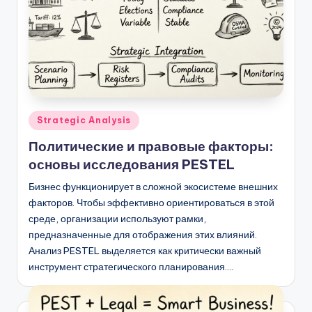
D
i
g
it
a
l
Опубликовано
Strategic Analysis
в
I
Политические и правовые факторы:
основы исследования PESTEL
n
si
Бизнес функционирует в сложной экосистеме внешних
факторов. Чтобы эффективно ориентироваться в этой
g
среде, организации используют рамки,
h
предназначенные для отображения этих влияний.
Анализ PESTEL выделяется как критически важный
t
инструмент стратегического планирования.…
s