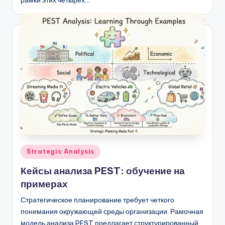
рамки этих четырех…
Опубликовано
Strategic Analysis
в
Кейсы анализа PEST: обучение на
примерах
Стратегическое планирование требует четкого
понимания окружающей среды организации. Рамочная
модель анализа PEST предлагает структурированный