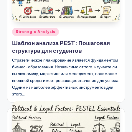
n
-
A
Опубликовано
Strategic Analysis
I,
в
Шаблон анализа PEST: Пошаговая
S
структура для студентов
o
Стратегическое планирование является фундаментом
f
бизнес-образования. Независимо от того, изучаете ли
вы экономику, маркетинг или менеджмент, понимание
t
внешней среды имеет решающее значение для успеха.
w
Одним из наиболее эффективных инструментов для
этого…
a
r
e
&