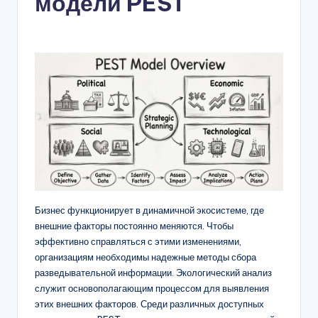
модели PEST
n
-
A
I,
S
o
f
t
w
Бизнес функционирует в динамичной экосистеме, где
внешние факторы постоянно меняются. Чтобы
a
эффективно справляться с этими изменениями,
r
организациям необходимы надежные методы сбора
разведывательной информации. Экологический анализ
e
служит основополагающим процессом для выявления
&
этих внешних факторов. Среди различных доступных