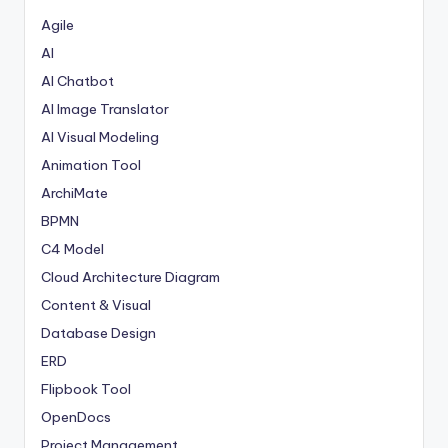
Agile
AI
AI Chatbot
AI Image Translator
AI Visual Modeling
Animation Tool
ArchiMate
BPMN
C4 Model
Cloud Architecture Diagram
Content & Visual
Database Design
ERD
Flipbook Tool
OpenDocs
Project Management