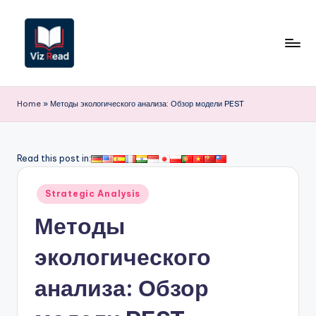
Перейти
к
содержимому
V
iz
Home
»
Методы экологического анализа: Обзор модели PEST
R
e
Read this post in:
a
Опубликовано
d
Strategic Analysis
в
R
Методы
u
экологического
s
анализа: Обзор
si
a