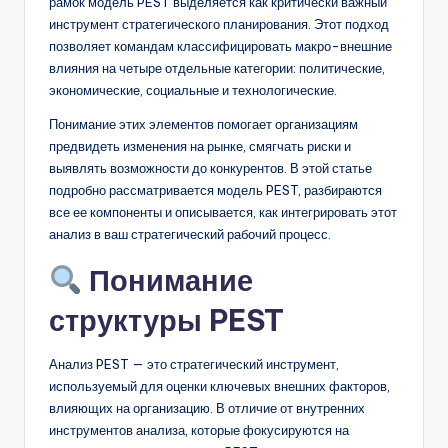
рамок модель PEST выделяется как критически важный
D
инструмент стратегического планирования. Этот подход
i
позволяет командам классифицировать макро-внешние
влияния на четыре отдельные категории: политические,
g
экономические, социальные и технологические.
it
Понимание этих элементов помогает организациям
a
предвидеть изменения на рынке, смягчать риски и
l
выявлять возможности до конкурентов. В этой статье
подробно рассматривается модель PEST, разбираются
I
все ее компоненты и описывается, как интегрировать этот
n
анализ в ваш стратегический рабочий процесс.
si
Понимание
g
структуры PEST
h
Анализ PEST — это стратегический инструмент,
t
используемый для оценки ключевых внешних факторов,
s
влияющих на организацию. В отличие от внутренних
инструментов анализа, которые фокусируются на