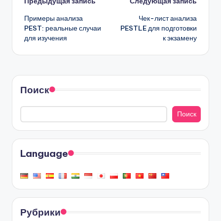
Навигация
Предыдущая запись
Следующая запись
Примеры анализа
Чек-лист анализа
записи
PEST: реальные случаи
PESTLE для подготовки
для изучения
к экзамену
Поиск
Поиск
Language
Рубрики