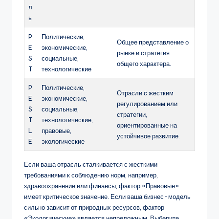
л
ь
P
Политические,
Общее представление о
E
экономические,
рынке и стратегия
S
социальные,
общего характера.
T
технологические
P
Политические,
Отрасли с жестким
E
экономические,
регулированием или
S
социальные,
стратегии,
T
технологические,
ориентированные на
L
правовые,
устойчивое развитие.
E
экологические
Если ваша отрасль сталкивается с жесткими
требованиями к соблюдению норм, например,
здравоохранение или финансы, фактор «Правовые»
имеет критическое значение. Если ваша бизнес-модель
сильно зависит от природных ресурсов, фактор
«Экологические» является непреложным. Выберите