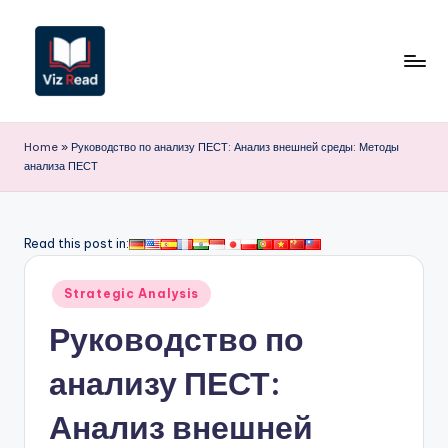
Перейти
к
содержимому
V
iz
Home
»
Руководство по анализу ПЕСТ: Анализ внешней среды: Методы
анализа ПЕСТ
R
e
a
Read this post in:
d
Опубликовано
Strategic Analysis
R
в
Руководство по
u
s
анализу ПЕСТ:
si
Анализ внешней
a