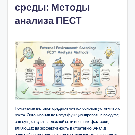
среды: Методы
n
-
анализа ПЕСТ
A
I,
S
o
f
t
w
a
r
Понимание деловой среды является основой устойчивого
роста. Организации не могут функционировать в вакууме;
e
они существуют в сложной сети внешних факторов,
&
влияющих на эффективность и стратегию. Анализ
внешней среды предоставляет механизм для выявления,