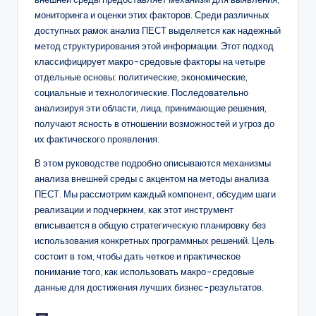
D
мониторинга и оценки этих факторов. Среди различных
i
доступных рамок анализ ПЕСТ выделяется как надежный
метод структурирования этой информации. Этот подход
g
классифицирует макро-средовые факторы на четыре
it
отдельные основы: политические, экономические,
социальные и технологические. Последовательно
a
анализируя эти области, лица, принимающие решения,
l
получают ясность в отношении возможностей и угроз до
их фактического проявления.
I
В этом руководстве подробно описываются механизмы
n
анализа внешней среды с акцентом на методы анализа
si
ПЕСТ. Мы рассмотрим каждый компонент, обсудим шаги
реализации и подчеркнем, как этот инструмент
g
вписывается в общую стратегическую планировку без
h
использования конкретных программных решений. Цель
состоит в том, чтобы дать четкое и практическое
t
понимание того, как использовать макро-средовые
s
данные для достижения лучших бизнес-результатов.