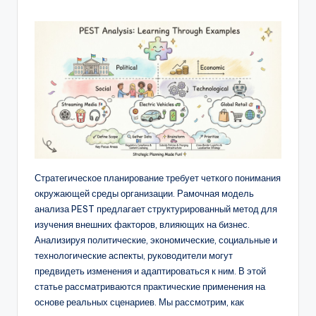
n
-
A
I,
S
o
f
Стратегическое планирование требует четкого понимания
t
окружающей среды организации. Рамочная модель
w
анализа PEST предлагает структурированный метод для
изучения внешних факторов, влияющих на бизнес.
a
Анализируя политические, экономические, социальные и
r
технологические аспекты, руководители могут
предвидеть изменения и адаптироваться к ним. В этой
e
статье рассматриваются практические применения на
&
основе реальных сценариев. Мы рассмотрим, как