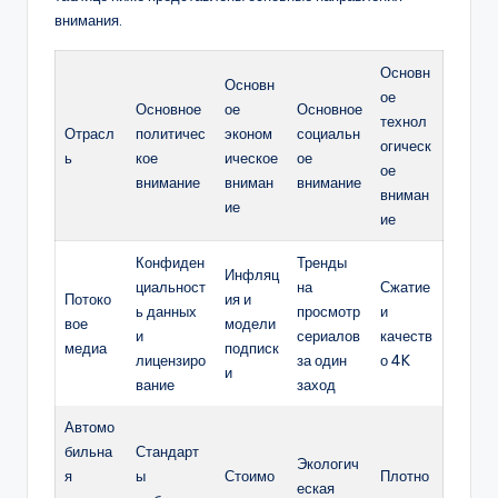
внимания.
Основн
Основн
ое
Основное
ое
Основное
технол
Отрасл
политичес
эконом
социальн
огическ
ь
кое
ическое
ое
ое
внимание
вниман
внимание
вниман
ие
ие
Конфиден
Тренды
Инфляц
циальност
на
Сжатие
Потоко
ия и
ь данных
просмотр
и
вое
модели
и
сериалов
качеств
медиа
подписк
лицензиро
за один
о 4K
и
вание
заход
Автомо
бильна
Стандарт
Экологич
я
ы
Стоимо
Плотно
еская