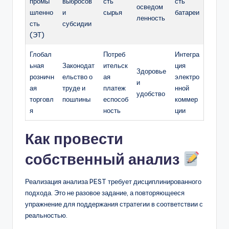
промы
выбросов
сть
сть
осведом
шленно
и
сырья
батареи
ленность
сть
субсидии
(ЭТ)
Глобал
Потреб
Интегра
ьная
Законодат
ительск
ция
Здоровье
розничн
ельство о
ая
электро
и
ая
труде и
платеж
нной
удобство
торговл
пошлины
еспособ
коммер
я
ность
ции
Как провести
собственный анализ
Реализация анализа PEST требует дисциплинированного
подхода. Это не разовое задание, а повторяющееся
упражнение для поддержания стратегии в соответствии с
реальностью.