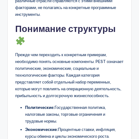
различные отрасли справляются с этими внешними
D
факторами, не полагаясь на конкретные программные
i
инструменты.
g
Понимание структуры
it
a
l
Прежде чем переходить к конкретным примерам,
необходимо понять основные компоненты. PEST означает
I
политические, экономические, социальные и
n
технологические факторы. Каждая категория
представляет собой отдельный набор переменных,
si
которые могут повлиять на операционную деятельность,
g
прибыльность и долгосрочную жизнеспособность.
h
Политические:
Государственная политика,
t
налоговые законы, торговые ограничения и
трудовые нормы.
s
Экономические:
Процентные ставки, инфляция,
курсы обмена и циклы экономического роста.