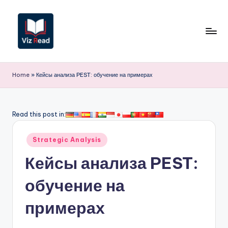
Перейти
к
содержимому
V
iz
Home
»
Кейсы анализа PEST: обучение на примерах
R
e
Read this post in:
a
Опубликовано
d
Strategic Analysis
в
R
Кейсы анализа PEST:
u
обучение на
s
примерах
si
a