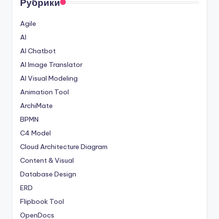
Рубрики
Agile
AI
AI Chatbot
AI Image Translator
AI Visual Modeling
Animation Tool
ArchiMate
BPMN
C4 Model
Cloud Architecture Diagram
Content & Visual
Database Design
ERD
Flipbook Tool
OpenDocs