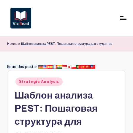
Перейти
к
содержимому
V
iz
Home
»
Шаблон анализа PEST: Пошаговая структура для студентов
R
e
Read this post in:
a
Опубликовано
d
Strategic Analysis
в
R
Шаблон анализа
u
PEST: Пошаговая
s
структура для
si
a