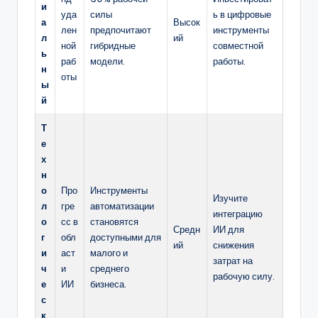
и
уда
силы
ь в цифровые
а
Высок
лен
предпочитают
инструменты
л
ий
ной
гибридные
совместной
ь
раб
модели.
работы.
н
оты
ы
й
Т
е
х
н
о
Про
Инструменты
Изучите
л
гре
автоматизации
интеграцию
о
сс в
становятся
Средн
ИИ для
г
обл
доступными для
ий
снижения
и
аст
малого и
затрат на
ч
и
среднего
рабочую силу.
е
ИИ
бизнеса.
с
к