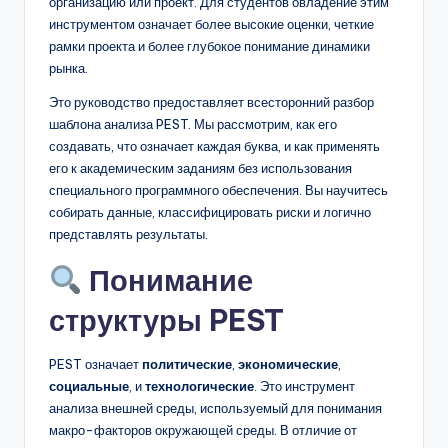
организацию или проект. Для студентов овладение этим
D
инструментом означает более высокие оценки, четкие
i
рамки проекта и более глубокое понимание динамики
рынка.
g
it
Это руководство предоставляет всесторонний разбор
шаблона анализа PEST. Мы рассмотрим, как его
a
создавать, что означает каждая буква, и как применять
l
его к академическим заданиям без использования
специального программного обеспечения. Вы научитесь
I
собирать данные, классифицировать риски и логично
n
представлять результаты.
si
Понимание
g
структуры PEST
h
PEST означает
политические
,
экономические
,
t
социальные
, и
технологические
. Это инструмент
s
анализа внешней среды, используемый для понимания
макро-факторов окружающей среды. В отличие от