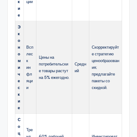
к
ции
и
е
Э
к
о
н
Всп
Скорректируйт
о
лес
е стратегию
Цены на
м
к
ценообразован
потребительски
Средн
и
ин
ия;
е товары растут
ий
ч
фл
предлагайте
на 5% ежегодно.
е
яци
пакеты со
с
и
скидкой.
к
и
е
С
о
Тре
ц
нд
60% рабочей
Инвестироват