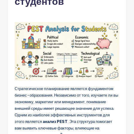
студентов
n
-
A
I,
S
o
f
t
w
Стратегическое планирование является фундаментом
бизнес-образования. Независимо от того, изучаете ли вы
a
экономику, маркетинг или менеджмент, понимание
r
внешней среды имеет решающее значение для успеха.
Одним из наиболее эффективных инструментов для
e
этого является
анализ PEST
. Эта структура помогает
&
вам выявить ключевые факторы, влияющие на