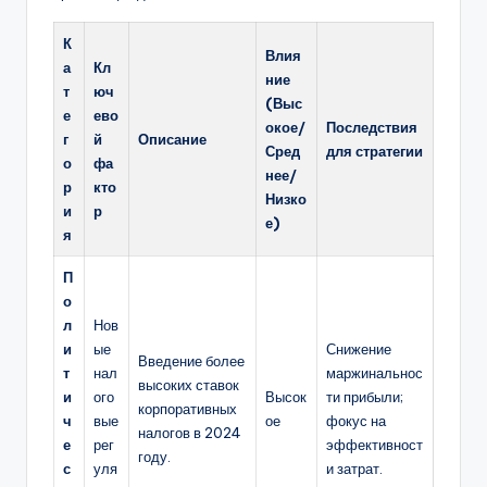
К
Влия
а
Кл
ние
т
юч
(Выс
е
ево
окое/
Последствия
г
й
Описание
Сред
для стратегии
о
фа
нее/
р
кто
Низко
и
р
е)
я
П
о
л
Нов
и
ые
Снижение
Введение более
т
нал
маржинальнос
высоких ставок
и
ого
Высок
ти прибыли;
корпоративных
ч
вые
ое
фокус на
налогов в 2024
е
рег
эффективност
году.
с
уля
и затрат.