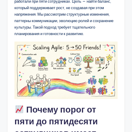
D
работали при пяти сотрудниках. Цель — найти баланс,
который поддерживает рост, не создавая при этом
i
напряжения. Мы рассмотрим структурные изменения,
g
паттерны коммуникации, эволюцию ролей и сохранение
культуры. Такой подход требует тщательного
it
планирования и готовности к развитию.
a
l
I
n
si
g
h
Почему порог от
t
s
пяти до пятидесяти