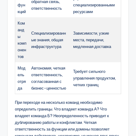
обратная связь,
фун
специализированными
ответственность
кций
ресурсами
Ком
анд
Специализированн
Зависимости, узкие
ы
ые знания, общая
места, передачи,
комп
инфраструктура
медленная доставка
онен
тов
Мод
Автономия, четкая
Требует сильного
ель
ответственность,
управления продуктом,
отря
согласованная с
четких границ
да
бизнес-ценностью
При переходе на несколько команд необходимо
определить границы. Что владеет команда А? Что
владеет команда Б? Неопределенность приводит к
дублированию работы и конфликтам. Четкая
ответственность за функции или домены позволяет
командам действовать независимо, не мешая друг другу.