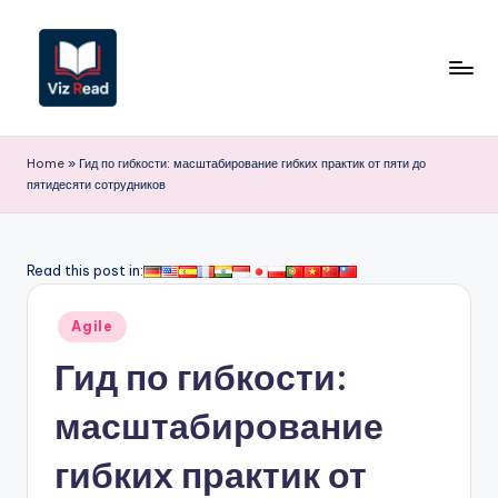
Перейти
к
содержимому
V
iz
Home
»
Гид по гибкости: масштабирование гибких практик от пяти до
пятидесяти сотрудников
R
e
a
Read this post in:
d
Опубликовано
Agile
R
в
Гид по гибкости:
u
s
масштабирование
si
гибких практик от
a