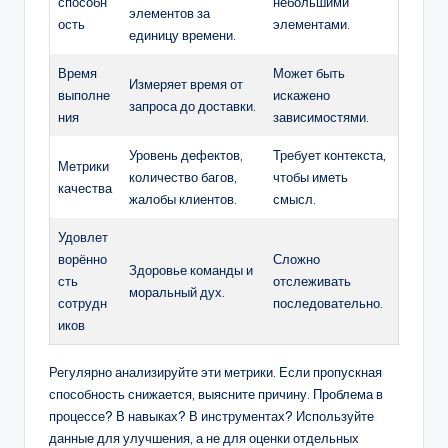
способн
небольшими
элементов за
ость
элементами.
единицу времени.
Время
Может быть
Измеряет время от
выполне
искажено
запроса до доставки.
ния
зависимостями.
Уровень дефектов,
Требует контекста,
Метрики
количество багов,
чтобы иметь
качества
жалобы клиентов.
смысл.
Удовлет
ворённо
Сложно
Здоровье команды и
сть
отслеживать
моральный дух.
сотрудн
последовательно.
иков
Регулярно анализируйте эти метрики. Если пропускная
способность снижается, выясните причину. Проблема в
процессе? В навыках? В инструментах? Используйте
данные для улучшения, а не для оценки отдельных