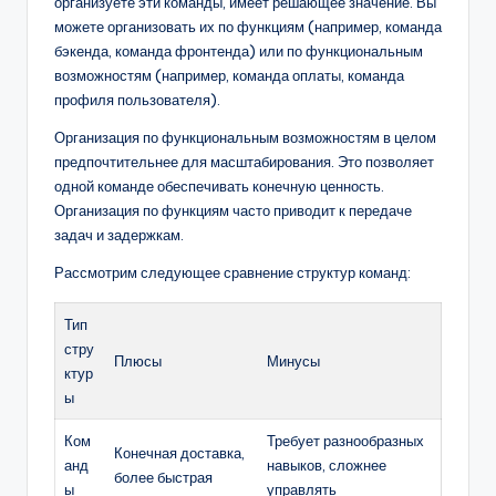
организуете эти команды, имеет решающее значение. Вы
можете организовать их по функциям (например, команда
бэкенда, команда фронтенда) или по функциональным
возможностям (например, команда оплаты, команда
профиля пользователя).
Организация по функциональным возможностям в целом
предпочтительнее для масштабирования. Это позволяет
одной команде обеспечивать конечную ценность.
Организация по функциям часто приводит к передаче
задач и задержкам.
Рассмотрим следующее сравнение структур команд:
Тип
стру
Плюсы
Минусы
ктур
ы
Ком
Требует разнообразных
Конечная доставка,
анд
навыков, сложнее
более быстрая
ы
управлять