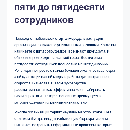
пяти до пятидесяти
n
-
сотрудников
A
I,
Переход от небольшой стартап-среды к растущей
S
организации сопряжен с уникальными вызовами. Когда вы
начинаете с пяти сотрудников, все знают друг друга, и
o
общение происходит за чашкой кофе. Достижение
f
пятидесяти сотрудников полностью меняет динамику.
Речь идет не просто о найме большего количества людей,
t
а об адаптации вашей модели работы для сохранения
w
скорости и качества. В этом руководстве
рассматривается, как эффективно масштабировать
a
гибкие практики, не теряя основных преимуществ,
r
которые сделали их ценными изначально.
e
Многие организации терпят неудачу на этом этапе. Они
слишком быстро вводят избыточную бюрократию или
&
пытаются сохранить неформальные процессы, которые