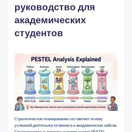
руководство для
n
-
академических
A
студентов
I,
S
o
f
t
w
a
r
e
Стратегическое планирование составляет основу
&
успешной деятельности бизнеса и академических кейсов.
Среди различных доступных рамок анализ PESTEL