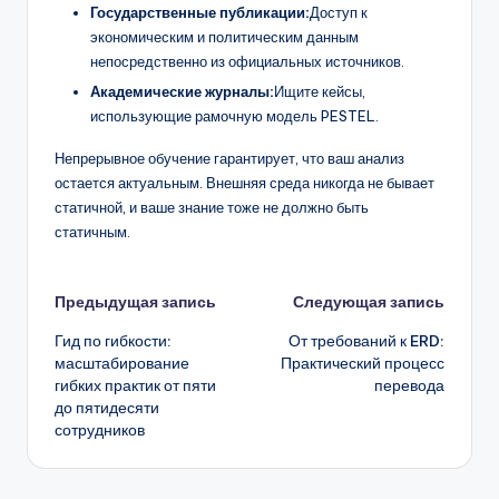
Государственные публикации:
Доступ к
экономическим и политическим данным
непосредственно из официальных источников.
Академические журналы:
Ищите кейсы,
использующие рамочную модель PESTEL.
Непрерывное обучение гарантирует, что ваш анализ
остается актуальным. Внешняя среда никогда не бывает
статичной, и ваше знание тоже не должно быть
статичным.
Навигация
Предыдущая запись
Следующая запись
Гид по гибкости:
От требований к ERD:
записи
масштабирование
Практический процесс
гибких практик от пяти
перевода
до пятидесяти
сотрудников