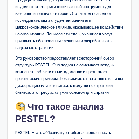
D
выделяется как критически важный инструмент для
i
изучения внешних факторов. Этот метод позволяет
исследователям и студентам оценивать
g
макроэкономическое влияние, оказывающее воздействие
it
на организацию. Понимая эти силы, учащиеся могут
принимать обоснованные решения и разрабатывать
a
надежные стратегии.
l
Это руководство предоставляет всесторонний обзор
I
структуры PESTEL. Оно подробно описывает каждый
компонент, объясняет методологию и предлагает
n
практические примеры. Независимо от того, пишете ли вы
si
диссертацию или готовитесь к модулю по стратегии
бизнеса, этот ресурс служит основой для справки.
g
h
Что такое анализ
t
PESTEL?
s
PESTEL — это аббревиатура, обозначающая шесть