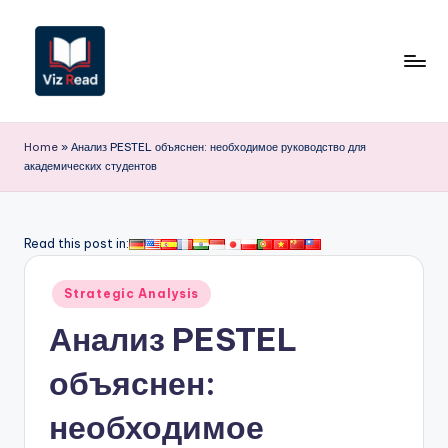
Перейти
к
содержимому
V
iz
Home
»
Анализ PESTEL объяснен: необходимое руководство для
академических студентов
R
e
a
Read this post in:
d
Опубликовано
Strategic Analysis
R
в
Анализ PESTEL
u
s
объяснен:
si
необходимое
a