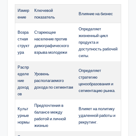
Измер
Ключевой
Влияние на бизнес
ение
показатель
Определяет
Возра
Стареющее
жизненный цикл
стная
население против
продукта и
структ
демографического
доступность рабочей
ура
взрыва молодежи
силы.
Распр
Определяет
еделе
Уровень
стратегию
ние
располагаемого
ценообразования и
доход
дохода по сегментам
сегментацию рынка.
ов
Предпочтения в
Культ
Влияет на политику
балансе между
урные
удаленной работы и
работой и личной
нормы
рекрутинг.
жизнью