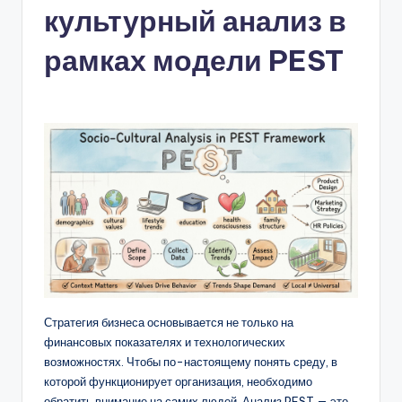
культурный анализ в
n
-
рамках модели PEST
A
I,
S
o
f
t
w
a
r
Стратегия бизнеса основывается не только на
финансовых показателях и технологических
e
возможностях. Чтобы по-настоящему понять среду, в
&
которой функционирует организация, необходимо
обратить внимание на самих людей. Анализ PEST — это