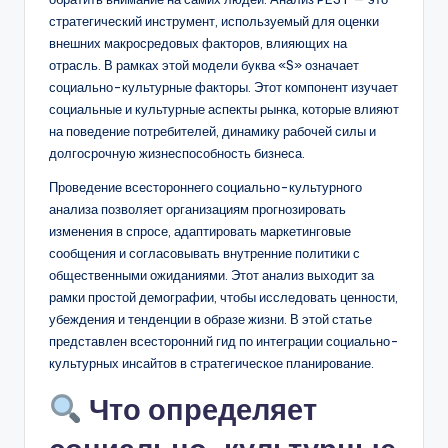
D
стратегический инструмент, используемый для оценки
i
внешних макросредовых факторов, влияющих на
отрасль. В рамках этой модели буква «S» означает
g
социально-культурные факторы. Этот компонент изучает
it
социальные и культурные аспекты рынка, которые влияют
на поведение потребителей, динамику рабочей силы и
a
долгосрочную жизнеспособность бизнеса.
l
Проведение всестороннего социально-культурного
I
анализа позволяет организациям прогнозировать
изменения в спросе, адаптировать маркетинговые
n
сообщения и согласовывать внутренние политики с
si
общественными ожиданиями. Этот анализ выходит за
рамки простой демографии, чтобы исследовать ценности,
g
убеждения и тенденции в образе жизни. В этой статье
h
представлен всесторонний гид по интеграции социально-
культурных инсайтов в стратегическое планирование.
t
s
Что определяет