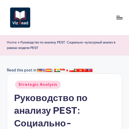
Перейти
к
содержимому
V
iz
Home
»
Руководство по анализу PEST: Социально-культурный анализ в
рамках модели PEST
R
e
a
Read this post in:
d
Опубликовано
Strategic Analysis
R
в
Руководство по
u
s
анализу PEST:
si
Социально-
a