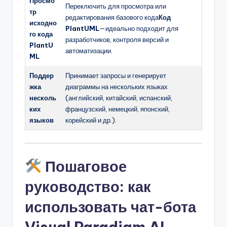
Просмо
Переключить для просмотра или
тр
редактирования базового кода
Код
исходно
PlantUML
—идеально подходит для
го кода
разработчиков, контроля версий и
PlantU
автоматизации.
ML
Поддер
Принимает запросы и генерирует
жка
диаграммы на нескольких языках
несколь
(английский, китайский, испанский,
ких
французский, немецкий, японский,
языков
корейский и др.).
Пошаговое
руководство: как
использовать чат-бота