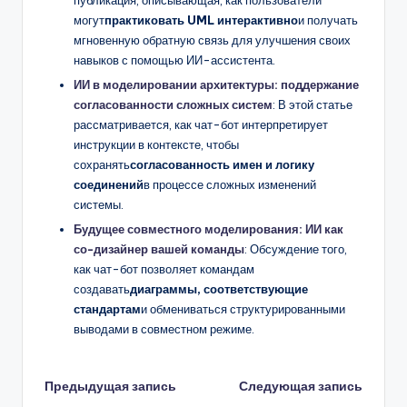
могут
практиковать UML интерактивно
и получать
мгновенную обратную связь для улучшения своих
навыков с помощью ИИ-ассистента.
ИИ в моделировании архитектуры: поддержание
согласованности сложных систем
: В этой статье
рассматривается, как чат-бот интерпретирует
инструкции в контексте, чтобы
сохранять
согласованность имен и логику
соединений
в процессе сложных изменений
системы.
Будущее совместного моделирования: ИИ как
со-дизайнер вашей команды
: Обсуждение того,
как чат-бот позволяет командам
создавать
диаграммы, соответствующие
стандартам
и обмениваться структурированными
выводами в совместном режиме.
Навигация
Предыдущая запись
Следующая запись