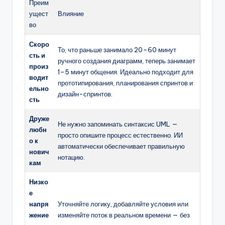
Преим
ущест
Влияние
во
Скоро
То, что раньше занимало 20–60 минут
сть и
ручного создания диаграмм, теперь занимает
произ
1–5 минут общения. Идеально подходит для
водит
прототипирования, планирования спринтов и
ельно
дизайн-спринтов.
сть
Друже
Не нужно запоминать синтаксис UML —
любн
просто опишите процесс естественно. ИИ
о к
автоматически обеспечивает правильную
нович
нотацию.
кам
Низко
е
напря
Уточняйте логику, добавляйте условия или
жение
изменяйте поток в реальном времени — без