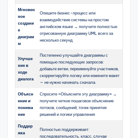
Мгновен
Опишите бизнес-процесс или
ное
взаимодействие системы на простом
создани
английском языке → получите полностью
е
отрисованную диаграмму UML всего за
диаграм
несколько секунд.
м
Постепенно улучшайте диаграммы с
Улучше
помощью последующих запросов:
ние в
добавьте ветви, переименуйте участников,
ходе
скорректируйте логику или измените макет
диалога
— не нужно начинать сначала.
Объясн
Спросите «Объясните эту диаграмму» →
ение и
получите четкое пошаговое объяснение
понима
потоков, сообщений, точек принятия
ние
решений и логики управления.
Поддер
Полностью поддерживает:
жка
последовательность, класс, случаи