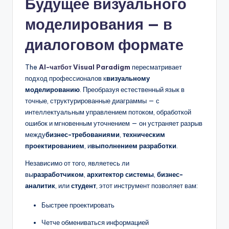
Будущее визуального
моделирования — в
диалоговом формате
The
AI-чатбот Visual Paradigm
пересматривает
подход профессионалов к
визуальному
моделированию
. Преобразуя естественный язык в
точные, структурированные диаграммы — с
интеллектуальным управлением потоком, обработкой
ошибок и мгновенным уточнением — он устраняет разрыв
между
бизнес-требованиями
,
техническим
проектированием
, и
выполнением разработки
.
Независимо от того, являетесь ли
вы
разработчиком
,
архитектор системы
,
бизнес-
аналитик
, или
студент
, этот инструмент позволяет вам:
Быстрее проектировать
Четче обмениваться информацией