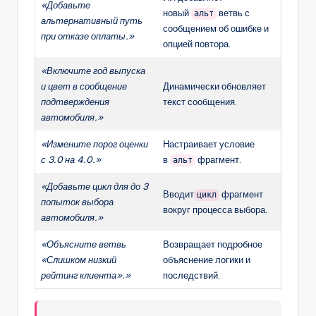
«Добавьте
новый
ветвь с
альт
альтернативный путь
сообщением об ошибке и
при отказе оплаты.»
опцией повтора.
«Включите год выпуска
и цвет в сообщение
Динамически обновляет
подтверждения
текст сообщения.
автомобиля.»
«Измените порог оценки
Настраивает условие
с 3.0 на 4.0.»
в
фрагмент.
альт
«Добавьте цикл для до 3
Вводит
фрагмент
цикл
попыток выбора
вокруг процесса выбора.
автомобиля.»
«Объясните ветвь
Возвращает подробное
«Слишком низкий
объяснение логики и
рейтинг клиента».»
последствий.