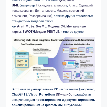
D
UML
(например,
Последовательность
,
Класс
,
Сценарий
i
использования
,
Деятельность
,
Машина состояний
,
Компонент
,
Развертывание
), а также других отраслевых
g
стандартных моделей, таких
it
как
ArchiMate
,
SysML
,
Модель C4
,
Ментальные
карты
,
SWOT
/
Модели PESTLE
, и многое другое.
a
l
I
n
si
g
h
t
В отличие от универсальных ИИ-ассистентов (например,
ChatGPT),
Visual Paradigm
ИИ-чат-бот
разработан
s
специально для
проектирования и документирования,
ориентированных на диаграммы
, с глубокими