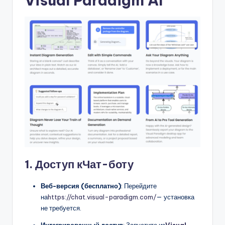
Visual Paradigm AI
1. Доступ к
Чат-боту
Веб-версия (бесплатно)
: Перейдите
на
https://chat.visual-paradigm.com/
— установка
не требуется.
Интегрированный доступ
: Запустите из
Visual