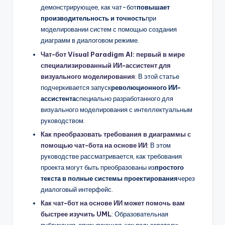
демонстрирующее, как чат-бот
повышает
производительность и точность
при
моделировании систем с помощью создания
диаграмм в диалоговом режиме.
Чат-бот Visual Paradigm AI: первый в мире
специализированный ИИ-ассистент для
визуального моделирования
: В этой статье
подчеркивается запуск
революционного ИИ-
ассистента
специально разработанного для
визуального моделирования с интеллектуальным
руководством.
Как преобразовать требования в диаграммы с
помощью чат-бота на основе ИИ
: В этом
руководстве рассматривается, как требования
проекта могут быть преобразованы из
простого
текста в полные системы проектирования
через
диалоговый интерфейс.
Как чат-бот на основе ИИ может помочь вам
быстрее изучить UML
: Образовательная
публикация, описывающая, как пользователи