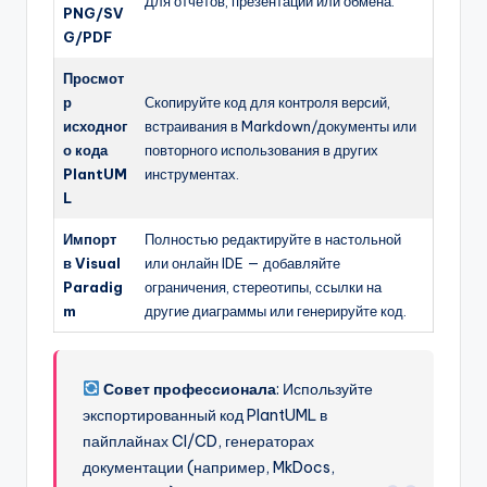
Для отчетов, презентаций или обмена.
PNG/SV
G/PDF
Просмот
р
Скопируйте код для контроля версий,
исходног
встраивания в Markdown/документы или
о кода
повторного использования в других
PlantUM
инструментах.
L
Импорт
Полностью редактируйте в настольной
в Visual
или онлайн IDE — добавляйте
Paradig
ограничения, стереотипы, ссылки на
m
другие диаграммы или генерируйте код.
Совет профессионала
: Используйте
экспортированный код PlantUML в
пайплайнах CI/CD, генераторах
документации (например, MkDocs,