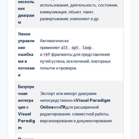
несколь
использования, деятельность, состояние,
ких
коммуникация, объект, пакет,
диаграм
развертывание, компонент и др.
м
Умное
управле
Автоматически
ние
применяет
,
,
,
alt
opt
loop
ошибка
и
фрагменты для представления
ref
ми и
путей успеха, исключений, повторных
потокам
попыток и проверок.
и
Безупре
чная
Экспорт или импорт диаграмм
интегра
непосредственно в
Visual Paradigm
ция с
Online
или
ПК
для расширенной
Visual
редактирования, совместной работы,
Paradig
версионирования и документирования.
m