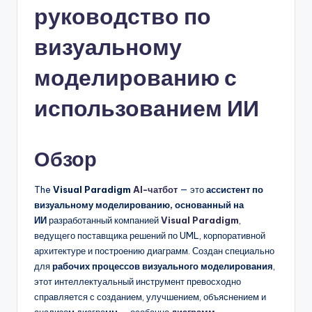
руководство по
n
-
визуальному
A
моделированию с
I,
использованием ИИ
S
o
Обзор
f
t
The
Visual Paradigm
AI-чатбот
— это
ассистент по
w
визуальному моделированию, основанный на
ИИ
разработанный компанией
Visual Paradigm
,
a
ведущего поставщика решений по UML, корпоративной
r
архитектуре и построению диаграмм. Создан специально
для
рабочих процессов визуального моделирования
,
e
этот интеллектуальный инструмент превосходно
&
справляется с созданием, улучшением, объяснением и
анализом диаграмм — особенно
диаграмм