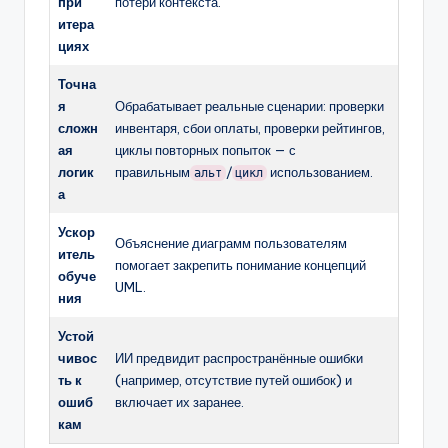
при
потери контекста.
итера
циях
Точна
я
Обрабатывает реальные сценарии: проверки
сложн
инвентаря, сбои оплаты, проверки рейтингов,
ая
циклы повторных попыток — с
логик
правильным
/
использованием.
альт
цикл
а
Ускор
Объяснение диаграмм пользователям
итель
помогает закрепить понимание концепций
обуче
UML.
ния
Устой
чивос
ИИ предвидит распространённые ошибки
ть к
(например, отсутствие путей ошибок) и
ошиб
включает их заранее.
кам