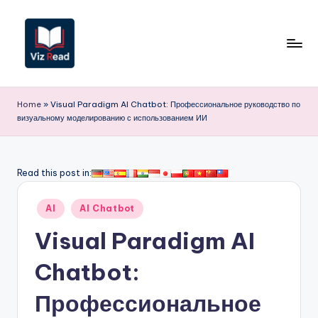
Перейти
к
содержимому
V
iz
Home
»
Visual Paradigm AI Chatbot: Профессиональное руководство по
визуальному моделированию с использованием ИИ
R
e
a
Read this post in:
d
Опубликовано
AI
AI Chatbot
R
в
Visual Paradigm AI
u
s
Chatbot:
si
Профессиональное
a