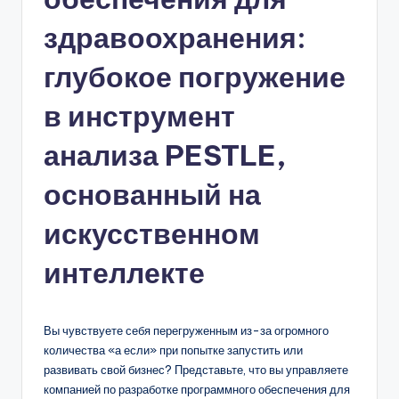
n
здравоохранения:
-
глубокое погружение
A
в инструмент
I,
S
анализа PESTLE,
o
основанный на
f
искусственном
t
w
интеллекте
a
r
Вы чувствуете себя перегруженным из-за огромного
e
количества «а если» при попытке запустить или
развивать свой бизнес? Представьте, что вы управляете
&
компанией по разработке программного обеспечения для