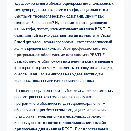
D
здравоохранения в облаке, одновременно сталкиваясь с
международными законами о конфиденциальности и
i
быстрыми технологическими сдвигами. Звучит как
g
головная боль, верно? Ну, возьмите свою цифровую
чашку кофе, потому что
инструмент анализа PESTLE,
it
основанный на искусственном интеллекте
от Visual
a
Paradigm здесь, чтобы превратить этот стратегический
холм в крошечный холмик! Этот
профессиональное
l
программное обеспечение для анализа PESTLE
I
разработано, чтобы помочь вам анализировать внешние
факторы, которые могут повлиять на вашу организацию,
n
обеспечивая, что вы никогда не будете застигнуты
si
врасплох внезапными изменениями на рынке.
g
В нашем представленном глубоком анализе сегодня мы
рассматриваем, как компания по разработке
h
программного обеспечения для здравоохранения —
t
обеспечивающая безопасные медицинские записи и
платформы телемедицины в нескольких странах —
s
использует этот
простое в использовании онлайн-
приложение для анализа PESTLE
для составления