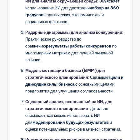
ИИ для анализа окружающей среды
: Объясняет
использование ИИ для достижения
обзор на 360
градусов
политических, экономических и
социальных факторов.
Радарные диаграммы для анализа конкуренции
:
Практическое руководство по
сравнению
результаты работы конкурентов
по
многомерным метрикам для лучшей рыночной
позиции.
Модель мотивации бизнеса (BMM) для
стратегического планирования
: Связывает
цели и
движущие силы бизнеса
с основными целями
предприятия для улучшения согласованности.
Сценарный анализ, основанный на ИИ, для
стратегического планирования
: Детально
описывает, как можно использовать ИИ
для
моделирования будущих результатов
и
оценки потенциальных рисков в бизнес-стратегии.
Инструмент анализа сравнительного анализа на