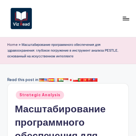
Перейти
к
содержимому
V
iz
Home
»
Масштабирование программного обеспечения для
здравоохранения: глубокое погружение в инструмент анализа PESTLE,
R
основанный на искусственном интеллекте
e
a
Read this post in:
d
R
Опубликовано
Strategic Analysis
в
u
Масштабирование
s
программного
si
обеспечения для
a