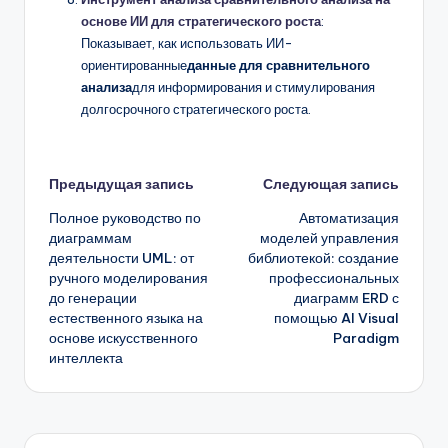
основе ИИ для стратегического роста
:
Показывает, как использовать ИИ-
ориентированные
данные для сравнительного
анализа
для информирования и стимулирования
долгосрочного стратегического роста.
Навигация
Предыдущая запись
Следующая запись
Полное руководство по
Автоматизация
записи
диаграммам
моделей управления
деятельности UML: от
библиотекой: создание
ручного моделирования
профессиональных
до генерации
диаграмм ERD с
естественного языка на
помощью AI Visual
основе искусственного
Paradigm
интеллекта