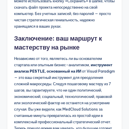
можете использовать кнопку «Сохранить» в шапке, чтобы
скачать файл проекта непосредственно на свой
компьютер. Без учетных записей, без паролей — просто
чистая стратегическая гениальность, надежно
хранящаяся в ваших руках.
Заключение: ваш маршрут к
мастерству на рынке
Независимо от того, являетесь ли вы основателем
стартапа или опытным бизнес-аналитиком,
инструмент
анализа PESTLE, основанный на ИИ
от Visual Paradigm
— это ваш секретный инструмент для преодоления
сложной макросреды. Следуя пошаговому мастеру из 7
шагов, вы гарантируете, что ни один политический,
экономический, социальный, технологический, правовой
или экологический фактор не останется на усмотрение
случая. Вы уже видели, как MedCloud Solutions за
считанные минуты превратилась из простой идеи в
комплексный профессиональный стратегический отчет.
Теперь пришло время вам увидеть, что будущее готовит