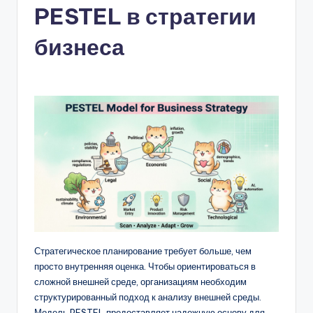
PESTEL в стратегии
n
-
бизнеса
A
I,
S
o
f
t
w
a
r
Стратегическое планирование требует больше, чем
просто внутренняя оценка. Чтобы ориентироваться в
e
сложной внешней среде, организациям необходим
&
структурированный подход к анализу внешней среды.
Модель PESTEL предоставляет надежную основу для