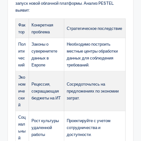
запуск новой облачной платформы. Анализ PESTEL
выявит:
Фак
Конкретная
Стратегическое последствие
тор
проблема
Пол
Законы о
Необходимо построить
ити
суверенитете
местные центры обработки
чес
данных в
данных для соблюдения
кий
Европе
требований.
Эко
ном
Рецессия,
Сосредоточьтесь на
иче
сокращающая
предложениях по экономии
ски
бюджеты на ИТ
затрат.
й
Соц
Рост культуры
Проектируйте с учетом
иал
удаленной
сотрудничества и
ьны
работы
доступности.
й