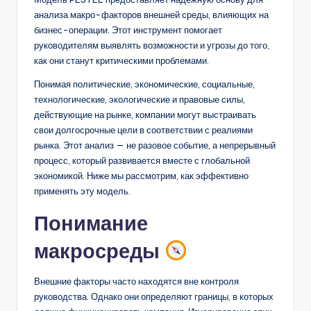
D
анализа макро-факторов внешней среды, влияющих на
i
бизнес-операции. Этот инструмент помогает
руководителям выявлять возможности и угрозы до того,
g
как они станут критическими проблемами.
it
Понимая политические, экономические, социальные,
a
технологические, экологические и правовые силы,
действующие на рынке, компании могут выстраивать
l
свои долгосрочные цели в соответствии с реалиями
I
рынка. Этот анализ — не разовое событие, а непрерывный
процесс, который развивается вместе с глобальной
n
экономикой. Ниже мы рассмотрим, как эффективно
si
применять эту модель.
g
Понимание
h
макросреды
t
s
Внешние факторы часто находятся вне контроля
руководства. Однако они определяют границы, в которых