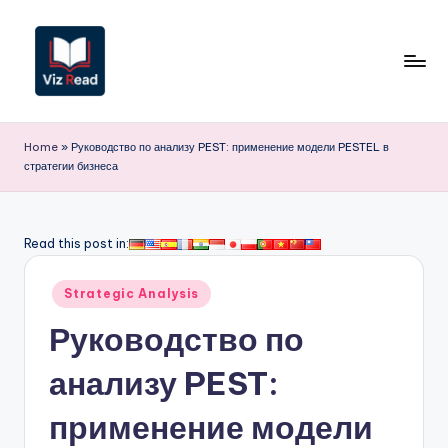
Перейти
к
содержимому
V
iz
Home
»
Руководство по анализу PEST: применение модели PESTEL в
стратегии бизнеса
R
e
a
Read this post in:
d
Опубликовано
Strategic Analysis
R
в
Руководство по
u
s
анализу PEST:
si
применение модели
a