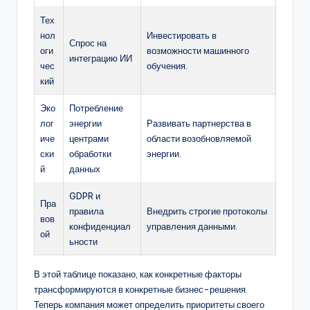
Тех
нол
Инвестировать в
Спрос на
оги
возможности машинного
интеграцию ИИ
чес
обучения.
кий
Эко
Потребление
лог
энергии
Развивать партнерства в
иче
центрами
области возобновляемой
ски
обработки
энергии.
й
данных
GDPR и
Пра
правила
Внедрить строгие протоколы
вов
конфиденциал
управления данными.
ой
ьности
В этой таблице показано, как конкретные факторы
трансформируются в конкретные бизнес-решения.
Теперь компания может определить приоритеты своего