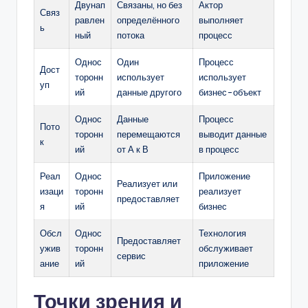
Двунап
Связаны, но без
Актор
Связ
равлен
определённого
выполняет
ь
ный
потока
процесс
Однос
Один
Процесс
Дост
торонн
использует
использует
уп
ий
данные другого
бизнес-объект
Однос
Данные
Процесс
Пото
торонн
перемещаются
выводит данные
к
ий
от А к В
в процесс
Реал
Однос
Приложение
Реализует или
изаци
торонн
реализует
предоставляет
я
ий
бизнес
Обсл
Однос
Технология
Предоставляет
ужив
торонн
обслуживает
сервис
ание
ий
приложение
Точки зрения и