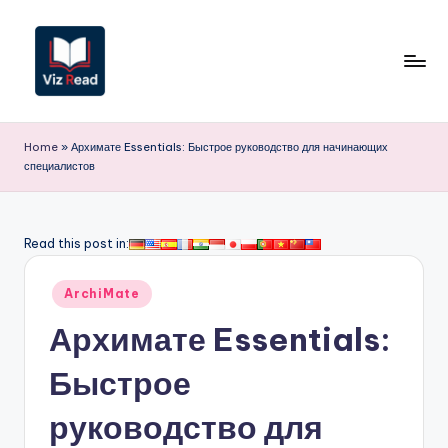
Перейти
к
содержимому
V
iz
Home
»
Архимате Essentials: Быстрое руководство для начинающих
специалистов
R
e
a
Read this post in:
d
Опубликовано
ArchiMate
R
в
Архимате Essentials:
u
s
Быстрое
si
руководство для
a