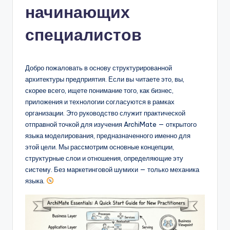
начинающих
n
-
специалистов
A
I,
Добро пожаловать в основу структурированной
S
архитектуры предприятия. Если вы читаете это, вы,
скорее всего, ищете понимание того, как бизнес,
o
приложения и технологии согласуются в рамках
f
организации. Это руководство служит практической
отправной точкой для изучения ArchiMate — открытого
t
языка моделирования, предназначенного именно для
w
этой цели. Мы рассмотрим основные концепции,
структурные слои и отношения, определяющие эту
a
систему. Без маркетинговой шумихи — только механика
r
языка.
e
&