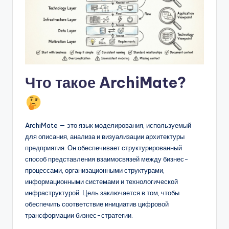
D
i
g
it
a
Что такое ArchiMate?
l
I
n
ArchiMate — это язык моделирования, используемый
si
для описания, анализа и визуализации архитектуры
предприятия. Он обеспечивает структурированный
g
способ представления взаимосвязей между бизнес-
h
процессами, организационными структурами,
информационными системами и технологической
t
инфраструктурой. Цель заключается в том, чтобы
s
обеспечить соответствие инициатив цифровой
трансформации бизнес-стратегии.